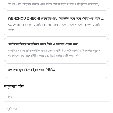
তারপরে একটি চৌম্বকীয় কার্ড সহ একটি দরজার তালা উপস্থিত হয়েছিল। সাম্প্রতিক বছরগুলিতে,
বায়োমেট্রিক প্রযুক্তি, আঙুলের ছাপ শনাক্তকরণ, মানুষের মুখের স্বীকৃতি এবং অন্যান্য নতুন দরজার
তালাগুলির বিকাশের সাথে।
WENZHOU ZHECHI বৈদ্যুতিক কো., লিমিটেড নতুন নতুন শক্তি এবং নতুন পণ্য উন্নত করেছে
AC Wallbox 7Kw Ev চার্জার Isigma IP54 220V 380V 400V 11KwEv চার্জার
স্টেশন
ফোটোভোলটাইক কম্বাইনার বক্সের নীতি ও প্রয়োগ স্কেচ করুন
কম্বাইনার বক্স হল ফটোভোলটাইক পাওয়ার জেনারেশন সিস্টেমে ফটোভোলটাইক স্ট্রিংগুলির সুশৃঙ্খল
সংযোগ এবং সঙ্গম ফাংশন নিশ্চিত করার জন্য ডিভাইসগুলির একটি সম্পূর্ণ সেট।
ওয়েনঝো জুয়ের ইলেকট্রিক কোং, লিমিটেড
অনুসন্ধান পাঠান