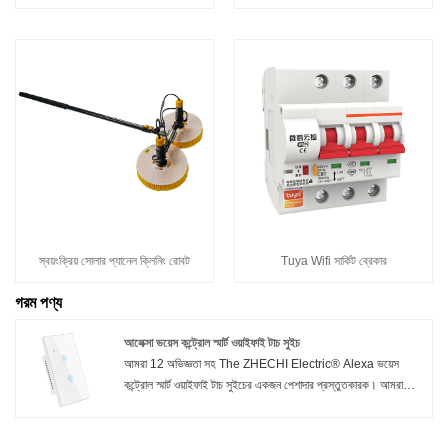
স্বয়ংক্রিয় সোলার প্যানেল ক্লিনিং রোবট
Tuya Wifi সার্কিট ব্রেকার
গরম পণ্য
আলেক্সা ভয়েস কন্ট্রোল স্মার্ট ওয়াইফাই টাচ সুইচ
আমরা 12 অভিজ্ঞতা সহ The ZHECHI Electric® Alexa ভয়েস
কন্ট্রোল স্মার্ট ওয়াইফাই টাচ সুইচের একজন পেশাদার প্রস্তুতকারক। আমরা
আমাদের পণ্যের গুণমান এবং উদ্ভাবনের জন্য প্রতিশ্রুতিবদ্ধ। আমাদের
কারখানাটি ISO 9001 স্ট্যান্ডার্ড মেনে চলে এবং সমস্ত পণ্য CE এবং CB
সার্টিফিকেট সহ Intertek দ্বারা যোগ্য৷ MOQ হল 1 পিসি, আপনি যেকোনো