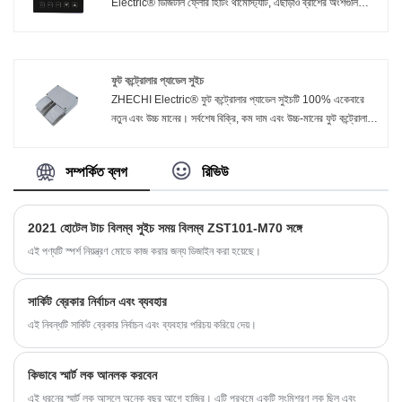
Electric® ডিজিটাল ফ্লোর হিটিং থার্মোস্ট্যাট, এছাড়াও ব্রাশের অংশগুলি
অন্তর্ভুক্ত করে, যেমন ওয়েফারের জন্য ধাতব রিং, পিপি এবং নাইলন এবং তারের
ফিলামেন্ট, প্লাস্টিক প্লেট ইত্যাদি।
ফুট কন্ট্রোলার প্যাডেল সুইচ
ZHECHI Electric® ফুট কন্ট্রোলার প্যাডেল সুইচটি 100% একেবারে
নতুন এবং উচ্চ মানের। সর্বশেষ বিক্রি, কম দাম এবং উচ্চ-মানের ফুট কন্ট্রোলার
প্যাডেল সুইচ কিনতে আমাদের কারখানায় আসতে আপনাকে স্বাগত জানাই।
আমরা আপনার সাথে সহযোগিতা করার জন্য উন্মুখ.
সম্পর্কিত ব্লগ
রিভিউ
2021 হোটেল টাচ বিলম্ব সুইচ সময় বিলম্ব ZST101-M70 সঙ্গে
এই পণ্যটি স্পর্শ নিয়ন্ত্রণ মোডে কাজ করার জন্য ডিজাইন করা হয়েছে।
সার্কিট ব্রেকার নির্বাচন এবং ব্যবহার
এই নিবন্ধটি সার্কিট ব্রেকার নির্বাচন এবং ব্যবহার পরিচয় করিয়ে দেয়।
কিভাবে স্মার্ট লক আনলক করবেন
এই ধরনের স্মার্ট লক আসলে অনেক বছর আগে হাজির। এটি প্রথমে একটি সংমিশ্রণ লক ছিল এবং