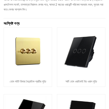
এক্সটেনশন সকেট, তাপমাত্রা নিয়ামক কেনার পরে, আমরা 2 বছরের ওয়ারেন্টি পরিষেবা সরবরাহ করব, সুতরাং দয়া
করে কেনার আশ্বাস দিন।
সংশ্লিষ্ট পণ্য
হোম লাইট ডিমার বৈদ্যুতিক প্রাচীর সুইচ
স্মার্ট হোম ওয়াইফাই টাচ ওয়াল সুইচ