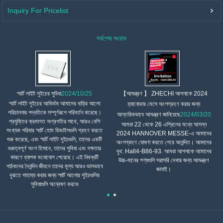
Inquiry For Pricelist
সর্বশেষ সংবাদ
【আমন্ত্রণ 】 ZHECHI আপনাকে 2024
স্মার্ট লাইট সুইচের সুবিধা
2024/10/25
স্মার্ট লাইট সুইচের আবির্ভাব আমাদের বাড়ির আলো
হ্যানোভার মেসে অংশগ্রহণ করার জন্য
পরিচালনার পদ্ধতিকে সম্পূর্ণরূপে পরিবর্তন করেছে।
আন্তরিকভাবে আমন্ত্রণ জানিয়েছে
2024/03/20
প্রযুক্তির ক্রমাগত অগ্রগতির সাথে, আরও বেশি
আমরা 22 থেকে 26 এপ্রিলের মধ্যে আসন্ন
সংখ্যক পরিবার স্মার্ট হোম ডিভাইসগুলি গ্রহণ করতে
2024 HANNOVER MESSE-এ আমাদের
শুরু করেছে, এবং স্মার্ট লাইট সুইচগুলি, তাদের একটি
অংশগ্রহণ ঘোষণা করতে পেরে আনন্দিত। আমাদের
গুরুত্বপূর্ণ অংশ হিসাবে, তাদের সুবিধা এবং দক্ষতার
বুথ: Hall4-B86-93. আমরা আপনাকে আমাদের
কারণে ব্যাপক মনোযোগ পেয়েছে। এই নিবন্ধটি
উচ্চ-মানের পণ্যগুলি সরাসরি দেখার জন্য আমন্ত্রণ
পাঠকদের দৈনন্দিন জীবনে তাদের মূল্য আরও ভালভাবে
জানাই।
বুঝতে সাহায্য করার জন্য স্মার্ট আলোর সুইচগুলির
সুবিধাগুলি অন্বেষণ করবে৷