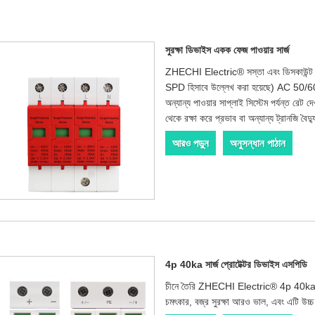
সুরক্ষা ডিভাইস একক ফেজ পাওয়ার সার্জ
ZHECHI Electric® সস্তা এবং ডিসকাউন্ট সু
SPD হিসাবে উল্লেখ করা হয়েছে) AC 5
অন্যান্য পাওয়ার সাপ্লাই সিস্টেম পর্যন্ত রেট 
থেকে রক্ষা করে প্রভাব বা অন্যান্য ট্রানজি 
আরও পড়ুন
অনুসন্ধান পাঠান
4p 40ka সার্জ প্রোটেক্টর ডিভাইস এসপিডি
চীনে তৈরি ZHECHI Electric® 4p 40ka সার্
চমৎকার, বজ্র সুরক্ষা আরও ভাল, এবং এটি উচ্