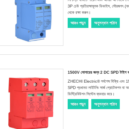
3P ঢেউ প্রতিরক্ষামূলক ডিভাইস, সৌরজগৎ (ফটো
থেকে রক্ষা করুন।
আরও পড়ুন
অনুসন্ধান পাঠান
1500V সোলারের জন্য 2 DC SPD টাইপ ক
ZHECHI Electric® সর্বশেষ বিক্রি এবং 15
SPD প্রধানত লাইটনিং সার্জ প্রোটেকশন বা অন্যা
ডিস্ট্রিবিউশন সিস্টেম ব্যবহার করে।
আরও পড়ুন
অনুসন্ধান পাঠান