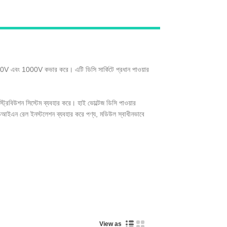
Live
V এবং 1000V কভার করে। এটি ডিসি সার্কিটে প্রধান পাওয়ার
ট্রিবিউশন সিস্টেম ব্যবহার করে। হাই ভোল্টেজ ডিসি পাওয়ার
ি ডিআইএন রেল ইনস্টলেশন ব্যবহার করে পণ্য, মডিউল স্বাধীনভাবে
View as