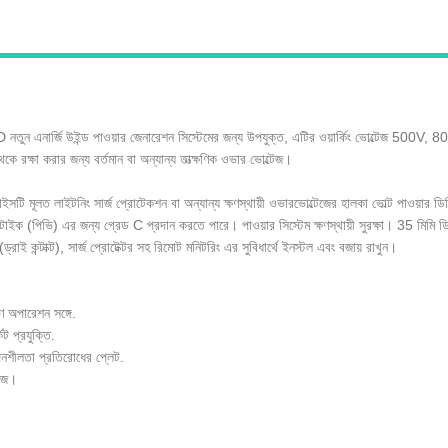
জি উইন্ড পাওয়ার জেনারেশন সিস্টেমের জন্য উপযুক্ত, এটির ওয়ার্কিং ভোল্টেজ 500V, 800
ে রক্ষা করার জন্য বর্তমান বা অন্যান্য তাত্ক্ষণিক ওভার ভোল্টেজ।
ূলত লাইটনিং সার্জ প্রোটেকশন বা অন্যান্য ক্ষণস্থায়ী ওভারভোল্টেজের হালকা ভোল্ট পাওয়ার ডিস্
োলটাইক (পিভি) এর জন্য গ্রেড C প্রদান করতে পারে। পাওয়ার সিস্টেম ক্ষণস্থায়ী সুরক্ষা। 35 মিম
রাই কন্টাক্ট), সার্জ প্রোটেক্টর সহ রিমোট মনিটরিং এর সুবিধার্থে ইনস্টল এবং বজায় রাখুন।
ণ অপারেশন সঙ্গে.
িট প্রযুক্তি.
েদনশীলতা প্রতিরোধের প্লেট.
টেজ।