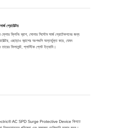
র্জ প্রোটেক্টর
 ফ্লোর ক্লিনিং ব্রাশ, সোলার সিস্টেম সার্জ প্রোটেকশনের জন্য
র, এছাড়াও ব্রাশের অংশগুলি অন্তর্ভুক্ত করে, যেমন
ারের ফিলামেন্ট, প্লাস্টিক প্লেট ইত্যাদি।
lectric® AC SPD Surge Protective Device কিনতে
রা বিক্রয়োত্তর পরিষেবা এবং সময়মত ডেলিভারি অফার করব।