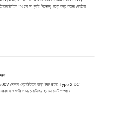
ভোলটাইক পাওয়ার সাপ্লাই সিস্টেম) মধ্যে বজ্রপাতের ভোল্টেজ
রুন
00V সোলার প্রোটেক্টরের জন্য উচ্চ মানের Type 2 DC
ন্য ক্ষণস্থায়ী ওভারভোল্টেজের হালকা ভোল্ট পাওয়ার