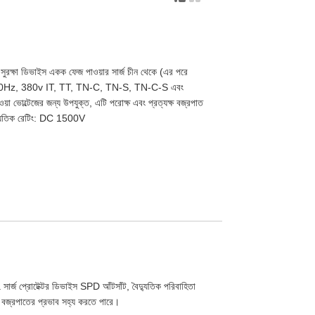
রক্ষা ডিভাইস একক ফেজ পাওয়ার সার্জ চীন থেকে (এর পরে
0/60Hz, 380v IT, TT, TN-C, TN-S, TN-C-S এবং
দেওয়া ভোল্টেজের জন্য উপযুক্ত, এটি পরোক্ষ এবং প্রত্যক্ষ বজ্রপাত
বৈদ্যুতিক রেটিং: DC 1500V
জ প্রোটেক্টর ডিভাইস SPD আঁটসাঁট, বৈদ্যুতিক পরিবাহিতা
চ বজ্রপাতের প্রভাব সহ্য করতে পারে।