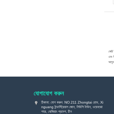
জেচি 
এবং উ
আসুন
যোগাযোগ করুন
ঠিকানা: যোগ করুন: NO.211 Zhongtai রোড, Xi
nguang ইন্ডাস্ট্রিয়াল জোন, লিউশি টাউন, ওয়েনঝো
শহর, ঝেজিয়াং প্রদেশ, চীন