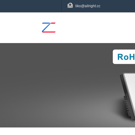
liko@allright.cc