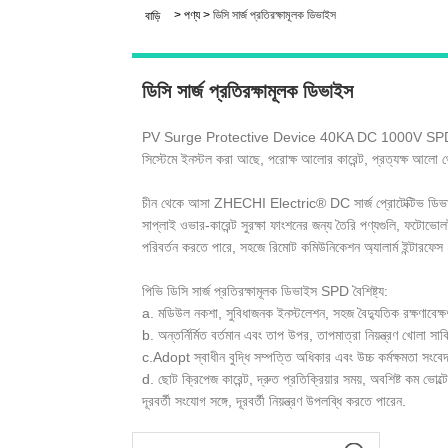
>
পণ্য
>
ডিসি সার্জ প্রতিরক্ষামূলক ডিভাইস
বাড়ি
ডিসি সার্জ প্রতিরক্ষামূলক ডিভাইস
PV Surge Protective Device 40KA DC 1000V SPD নতুন এনার্
সিস্টেমে ইনস্টল করা আছে, পরোক্ষ আলোর কারেন্ট, প্রত্যক্ষ আলো থেক
চীন থেকে আসা ZHECHI Electric® DC সার্জ প্রোটেক্টিভ ডিভাইসটি ম
সাপ্লাই ওভার-কারেন্ট সুরক্ষা ফাংশনের জন্য তৈরি পণ্যগুলি, ফটোভ
পরিবর্তন করতে পারে, সহজে রিমোট কমিউনিকেশন অ্যালার্ম ইন্টারফেস (ড্
পিভি ডিসি সার্জ প্রতিরক্ষামূলক ডিভাইস SPD বৈশিষ্ট্য:
a. মডিউল নকশা, সুবিধাজনক ইনস্টলেশন, সহজ বৈদ্যুতিক রক্ষণাবেক্ষ
b. অন্তর্নির্মিত বর্তমান এবং তাপ উপর, তাপমাত্রা নিয়ন্ত্রণ খোলা সার্ক
c.Adopt স্বাধীন বুদ্ধি সম্পত্তি অধিকার এবং উচ্চ কর্মক্ষমতা সংব
d. ছোট ক্রিপেজ কারেন্ট, দ্রুত প্রতিক্রিয়ার সময়, অবশিষ্ট কম ভোল্
দূরবর্তী সংযোগ সঙ্গে, দূরবর্তী নিয়ন্ত্রণ উপলব্ধি করতে পারেন.