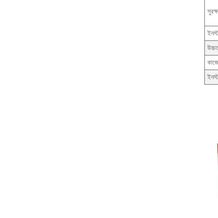
সুরক্
ইনস্
উচ্চ
কাজে
ইনস্