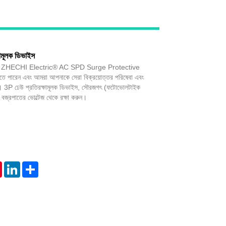
Live
ষামূলক ডিভাইস
েকে ZHECHI Electric® AC SPD Surge Protective
তে পারেন এবং আমরা আপনাকে সেরা বিক্রয়োত্তর পরিষেবা এবং
। 3P ঢেউ প্রতিরক্ষামূলক ডিভাইস, সৌরজগৎ (ফটোভোলটাইক
যে বজ্রপাতের ভোল্টেজ থেকে রক্ষা করুন।
tsApp
Pinterest
LinkedIn
Share