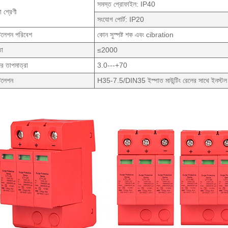
সমস্ত প্রোফাইল: IP40
ষা শ্রেণী
সংযোগ পোর্ট: IP20
টলেশন পরিবেশ
কোন সুস্পষ্ট শক এবং cibration
তা
≤2000
র তাপমাত্রা
3.0---+70
টলেশন
H35-7.5/DIN35 ইস্পাত মাউন্টিং রেলের সাথে ইনস্টল 