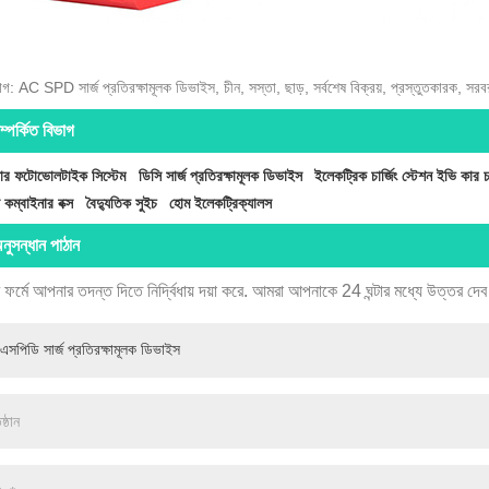
যাগ: AC SPD সার্জ প্রতিরক্ষামূলক ডিভাইস, চীন, সস্তা, ছাড়, সর্বশেষ বিক্রয়, প্রস্তুতকারক, সরব
ম্পর্কিত বিভাগ
ার ফটোভোলটাইক সিস্টেম
ডিসি সার্জ প্রতিরক্ষামূলক ডিভাইস
ইলেকট্রিক চার্জিং স্টেশন ইভি কার চা
 কম্বাইনার বক্স
বৈদ্যুতিক সুইচ
হোম ইলেকট্রিক্যালস
নুসন্ধান পাঠান
 ফর্মে আপনার তদন্ত দিতে নির্দ্বিধায় দয়া করে. আমরা আপনাকে 24 ঘন্টার মধ্যে উত্তর দে