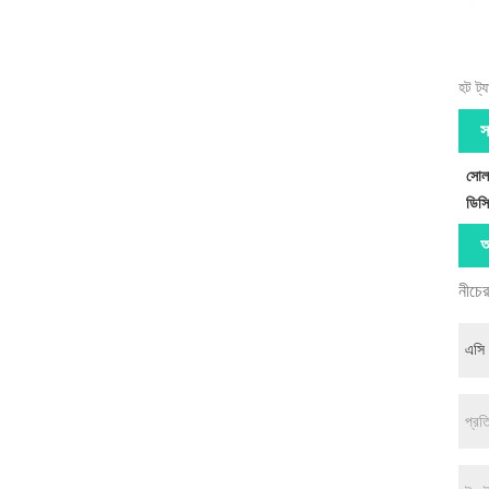
হট ট্
স
সোল
ডিসি
অ
নীচের