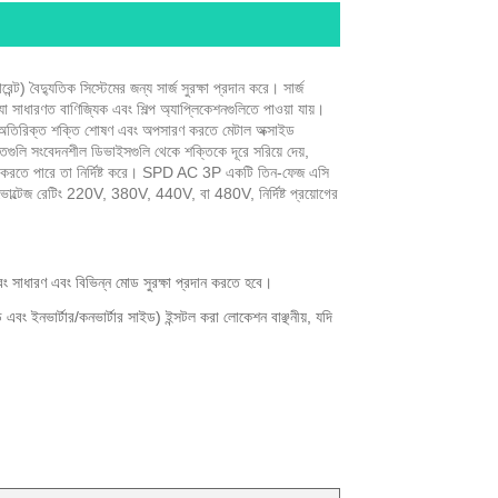
ন্ট) বৈদ্যুতিক সিস্টেমের জন্য সার্জ সুরক্ষা প্রদান করে। সার্জ
সাধারণত বাণিজ্যিক এবং শিল্প অ্যাপ্লিকেশনগুলিতে পাওয়া যায়।
ের অতিরিক্ত শক্তি শোষণ এবং অপসারণ করতে মেটাল অক্সাইড
তিগুলি সংবেদনশীল ডিভাইসগুলি থেকে শক্তিকে দূরে সরিয়ে দেয়,
িচালনা করতে পারে তা নির্দিষ্ট করে। SPD AC 3P একটি তিন-ফেজ এসি
ণ ভোল্টেজ রেটিং 220V, 380V, 440V, বা 480V, নির্দিষ্ট প্রয়োগের
ং সাধারণ এবং বিভিন্ন মোড সুরক্ষা প্রদান করতে হবে।
এবং ইনভার্টার/কনভার্টার সাইড) ইন্সটল করা লোকেশন বাঞ্ছনীয়, যদি