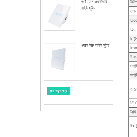
স্মার্ট হোম ওয়াইফাই
টাই
লাইট সুইচ
মেরু
Uoc 
Uc 
ln(
ওয়াল টাচ লাইট সুইচ
lma
উপর
সর্ব
সর্বা
তারে
সব নতুন পণ্য
স্ট্রি
টার্মি
টর্ক