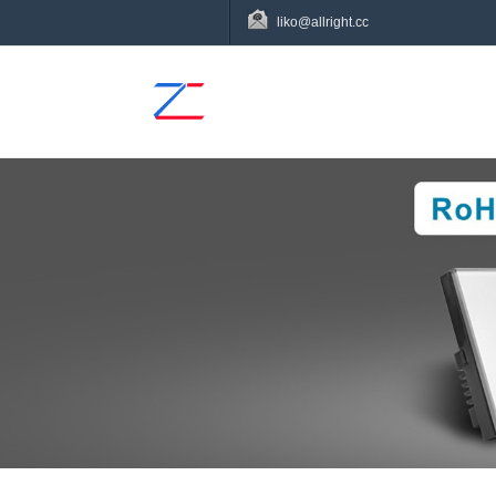
liko@allright.cc