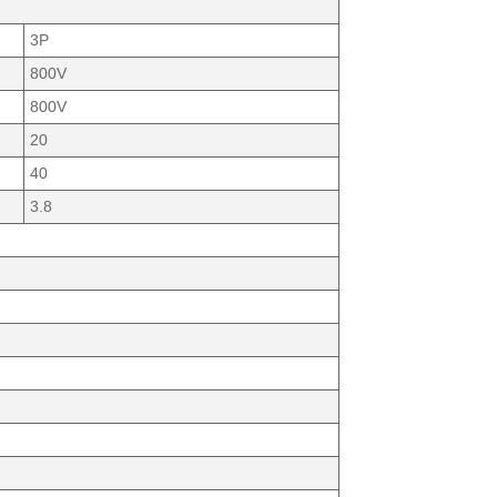
3P
800V
800V
20
40
3.8