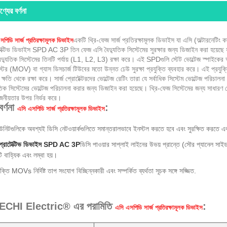
ণ্যের বর্ণনা
একটি থ্রি-ফেজ সার্জ প্রতিরক্ষামূলক ডিভাইস যা এসি (অল্টারনেটিং কারে
পিডি সার্জ প্রতিরক্ষামূলক ডিভাইস
েক্টিভ ডিভাইস SPD AC 3P তিন ফেজ এসি বৈদ্যুতিক সিস্টেমের সুরক্ষার জন্য ডিজাইন করা হয়েছে যা 
ৈদ্যুতিক সিস্টেমের তিনটি পর্যায় (L1, L2, L3) রক্ষা করে। এই SPDগুলি স্টেট ভোল্টেজ স্পাইক
িস্টর (MOV) বা গ্যাস ডিসচার্জ টিউবের মতো উন্নত ঢেউ সুরক্ষা প্রযুক্তি ব্যবহার করে। এই প্রযুক্
 ক্ষতি থেকে রক্ষা করে। সার্জ প্রোটেক্টরদের ভোল্টেজ রেটিং তারা যে সর্বাধিক সিস্টেম ভোল্টেজ পর
ুতিক সিস্টেমের ভোল্টেজ পরিচালনা করার জন্য ডিজাইন করা হয়েছে। থ্রি-ফেজ সিস্টেমের জন্য সাধার
োজনীয়তার উপর নির্ভর করে।
র্ণনা
:
এসি এসপিডি সার্জ প্রতিরক্ষামূলক ডিভাইস
নিটগুলিকে অবশ্যই ডিসি নেটওয়ার্কগুলিতে সমান্তরালভাবে ইনস্টল করতে হবে এবং সুরক্ষিত করতে এব
 প্রোটেক্টিভ ডিভাইস SPD AC 3P
ডিসি পাওয়ার সাপ্লাই লাইনের উভয় প্রান্তে (সৌর প্যানেল সাইড 
ি বাহ্যিক এবং লম্বা হয়।
ক্তি MOVs নির্দিষ্ট তাপ সংযোগ বিচ্ছিন্নকারী এবং সম্পর্কিত ব্যর্থতা সূচক সঙ্গে সজ্জিত.
CHI Electric® এর পরামিতি
:
এসি এসপিডি সার্জ প্রতিরক্ষামূলক ডিভাইস