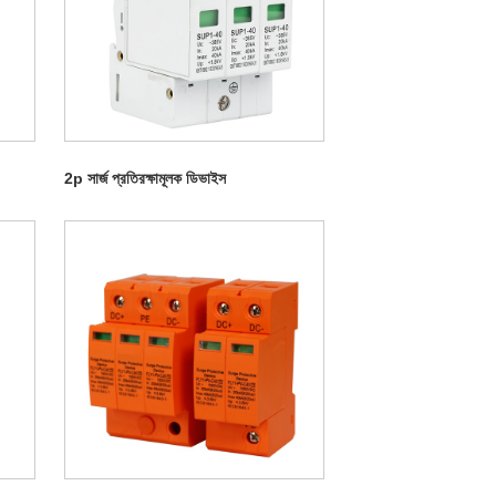
2p সার্জ প্রতিরক্ষামূলক ডিভাইস