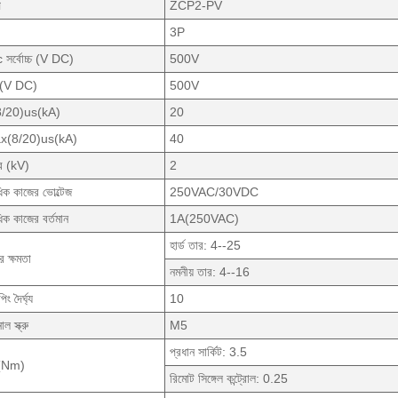
প
ZCP2-PV
3P
সর্বোচ্চ (V DC)
500V
(V DC)
500V
8/20)us(kA)
20
x(8/20)us(kA)
40
ে (kV)
2
াধিক কাজের ভোল্টেজ
250VAC/30VDC
ধিক কাজের বর্তমান
1A(250VAC)
হার্ড তার: 4--25
র ক্ষমতা
নমনীয় তার: 4--16
পিং দৈর্ঘ্য
10
নাল স্ক্রু
M5
প্রধান সার্কিট: 3.5
 (Nm)
রিমোট সিঙ্গেল কন্ট্রোল: 0.25