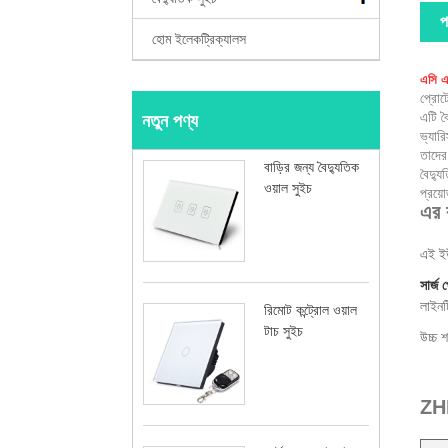
প
হোম ইলেকট্রিক্যালস
এসি এস
প্রোট
এটি ব
নতুন পণ্য
ভ্যার
তাদের
বাড়ির জন্য বৈদ্যুতিক
বৈদ্য
ওয়াল সুইচ
প্রয়
এর ব
এই ইউ
সার্জ
লাইনট
রিমোট কন্ট্রোল ওয়াল
টাচ সুইচ
উচ্চ শ
ZHE