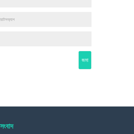
জমা
 সংবাদ