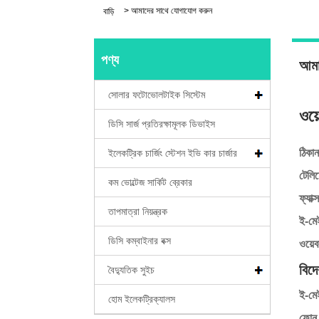
>
আমাদের সাথে যোগাযোগ করুন
বাড়ি
পণ্য
আমা
সোলার ফটোভোলটাইক সিস্টেম
ওয়
ডিসি সার্জ প্রতিরক্ষামূলক ডিভাইস
ঠিকান
ইলেকট্রিক চার্জিং স্টেশন ইভি কার চার্জার
টেলি
কম ভোল্টেজ সার্কিট ব্রেকার
ফ্যাক্
তাপমাত্রা নিয়ন্ত্রক
ই-মে
ডিসি কম্বাইনার বক্স
ওয়েব
বিদে
বৈদ্যুতিক সুইচ
ই-মে
হোম ইলেকট্রিক্যালস
ফোন 