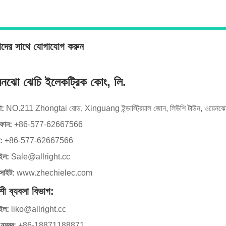
দের সাথে যোগাযোগ করুন
েনঝো ঝেচি ইলেকট্রিক কোং, লি.
া:
NO.211 Zhongtai রোড, Xinguang ইন্ডাস্ট্রিয়াল জোন, লিউশি টাউন, ওয়েনঝো শ
ফোন:
+86-577-62667566
স:
+86-577-62667566
ইল:
Sale@allright.cc
সাইট:
www.zhechielec.com
শী ব্যবসা বিভাগ:
ইল:
liko@allright.cc
নম্বর:
+86-18871188871