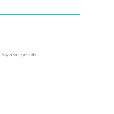
Live
হর, ঝেজিয়াং প্রদেশ, চীন