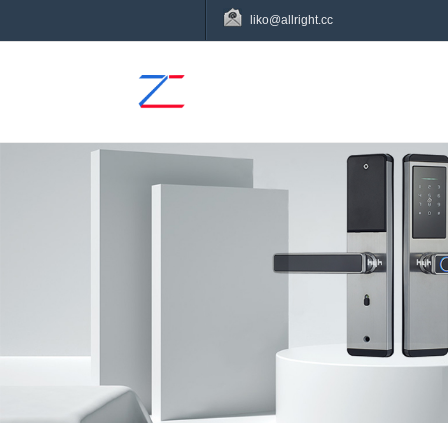
liko@allright.cc