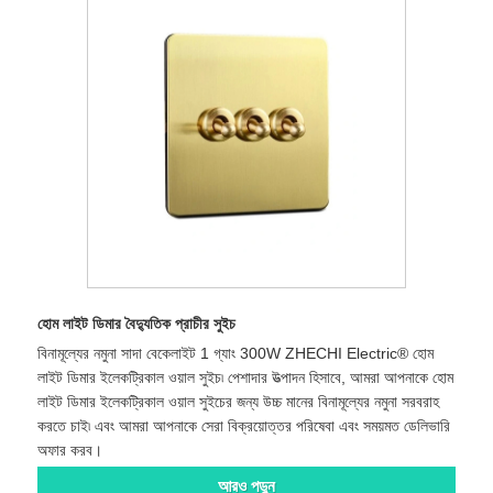
হোম লাইট ডিমার বৈদ্যুতিক প্রাচীর সুইচ
বিনামূল্যের নমুনা সাদা বেকেলাইট 1 গ্যাং 300W ZHECHI Electric® হোম
লাইট ডিমার ইলেকট্রিকাল ওয়াল সুইচ৷ পেশাদার উত্পাদন হিসাবে, আমরা আপনাকে হোম
লাইট ডিমার ইলেকট্রিকাল ওয়াল সুইচের জন্য উচ্চ মানের বিনামূল্যের নমুনা সরবরাহ
করতে চাই৷ এবং আমরা আপনাকে সেরা বিক্রয়োত্তর পরিষেবা এবং সময়মত ডেলিভারি
অফার করব।
আরও পড়ুন