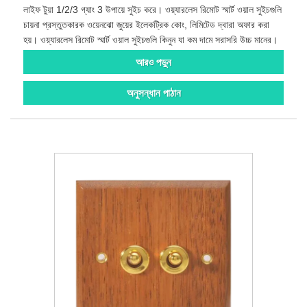
লাইফ টুয়া 1/2/3 গ্যাং 3 উপায়ে সুইচ করে। ওয়্যারলেস রিমোট স্মার্ট ওয়াল সুইচগুলি
চায়না প্রস্তুতকারক ওয়েনঝো জুয়ের ইলেকট্রিক কোং, লিমিটেড দ্বারা অফার করা
হয়। ওয়্যারলেস রিমোট স্মার্ট ওয়াল সুইচগুলি কিনুন যা কম দামে সরাসরি উচ্চ মানের।
আরও পড়ুন
অনুসন্ধান পাঠান