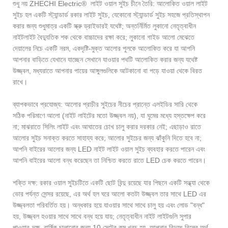
শুধু নয় ZHECHI Electric® লাইট ওয়াল সুইচ চীনে তৈরি: আলোকিত ওয়াল লাইট
সুইচ হল একটি স্ট্যান্ডার্ড রকার লাইট সুইচ, যেকোনো স্ট্যান্ডার্ড সুইচ সহজে প্রতিস্থাপন
করার জন্য শুধুমাত্র একটি স্ক্রু ড্রাইভারই যথেষ্ট; অন্তর্নির্মিত লুকানো নেতৃত্বাধীন
নাইটলাইট বৈদ্যুতিক শক থেকে বাচ্চাদের রক্ষা করে; লুকানো গাইড আলো মেঝেতে
দেয়ালের নিচে একটি নরম, একদৃষ্টি-মুক্ত আলোর পুলকে আলোকিত করে যা আপনি
আপনার বাড়িতে যেখানে যাচ্ছেন সেখানে যাওয়ার পথটি আলোকিত করার জন্য যথেষ্ট
উজ্জ্বল, মধ্যরাতে আপনার পায়ের আঙ্গুলগুলিকে আটকানো বা পড়ে যাওয়া থেকে বিরত
রাখে।
ব্যাপকভাবে প্রযোজ্য: আলোর প্রাচীর সুইচের নীচের প্রান্তে এলইডির সারি থেকে
সঠিক পরিমাণে আলো (নাইট লাইটের মতো উজ্জ্বল নয়), যা ঘুমের মধ্যে হস্তক্ষেপ করে
না; মাঝরাতে সিলিং লাইট এবং আঘাতের চোখ চালু করার দরকার নেই; এছাড়াও রাতে
আলোর সুইচ সনাক্ত করতে সাহায্য করে; আলোর সুইচের জন্য ঝাঁকুনি দিতে হবে না;
আপনি বাইরের আলোর জন্য LED নাইট লাইট ওয়াল সুইচ ব্যবহার করতে পারেন এবং
আপনি বাইরের আলো বন্ধ করেছেন তা নিশ্চিত করতে রাতে LED চেক করতে পারেন।
শক্তি দক্ষ: রকার ওয়াল সুইচটিতে একটি ছোট বিন্দু রয়েছে যার পিছনে একটি সন্ধ্যা থেকে
ভোর পর্যন্ত সেন্সর রয়েছে, এর অর্থ হল ঘরে আলো কতটা উজ্জ্বল তার সাথে LED এর
উজ্জ্বলতা পরিবর্তিত হয়। অন্ধকার হয়ে যাওয়ার সাথে সাথে চালু হয় এবং লোড "বন্ধ"
হয়, উজ্জ্বল হওয়ার সাথে সাথে বন্ধ হয়ে যায়; নেতৃত্বাধীন নাইট লাইটগুলি সুপার
পাওয়ার-দক্ষ, বার্ষিক চালানোর জন্য 10 সেন্টের কম খরচ হয়, আপনার বিদ্যুৎ বিলের অর্থ