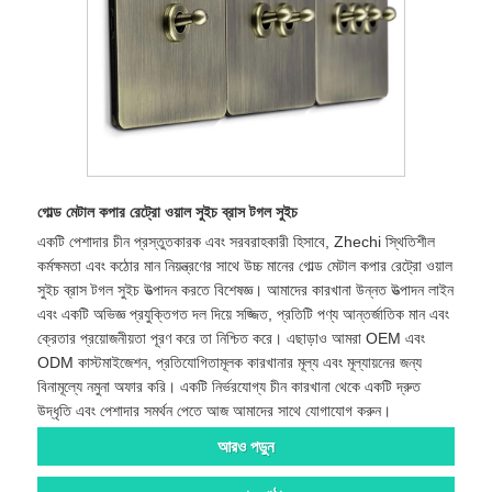
গোল্ড মেটাল কপার রেট্রো ওয়াল সুইচ ব্রাস টগল সুইচ
একটি পেশাদার চীন প্রস্তুতকারক এবং সরবরাহকারী হিসাবে, Zhechi স্থিতিশীল
কর্মক্ষমতা এবং কঠোর মান নিয়ন্ত্রণের সাথে উচ্চ মানের গোল্ড মেটাল কপার রেট্রো ওয়াল
সুইচ ব্রাস টগল সুইচ উত্পাদন করতে বিশেষজ্ঞ। আমাদের কারখানা উন্নত উত্পাদন লাইন
এবং একটি অভিজ্ঞ প্রযুক্তিগত দল দিয়ে সজ্জিত, প্রতিটি পণ্য আন্তর্জাতিক মান এবং
ক্রেতার প্রয়োজনীয়তা পূরণ করে তা নিশ্চিত করে। এছাড়াও আমরা OEM এবং
ODM কাস্টমাইজেশন, প্রতিযোগিতামূলক কারখানার মূল্য এবং মূল্যায়নের জন্য
বিনামূল্যে নমুনা অফার করি। একটি নির্ভরযোগ্য চীন কারখানা থেকে একটি দ্রুত
উদ্ধৃতি এবং পেশাদার সমর্থন পেতে আজ আমাদের সাথে যোগাযোগ করুন।
আরও পড়ুন