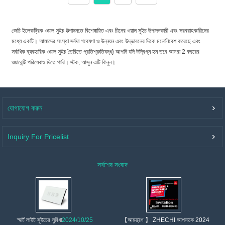
জেচি ইলেকট্রিক ওয়াল সুইচ উত্পাদনতে বিশেষায়িত এবং চীনের ওয়াল সুইচ উত্পাদনকারী এবং সরবরাহকারীদের
মধ্যে একটি। আমাদের সংস্থা সর্বদা গবেষণা ও উন্নয়ন এবং উদ্ভাবনের দিকে মনোনিবেশ করেছে এবং
সর্বাধিক ব্যবহারিক ওয়াল সুইচ তৈরিতে প্রতিশ্রুতিবদ্ধ} আপনি যদি উদ্বিগ্ন হন তবে আমরা 2 বছরের
ওয়ারেন্টি পরিষেবাও দিতে পারি। স্টক, আসুন এটি কিনুন।
যোগাযোগ করুন
Inquiry For Pricelist
সর্বশেষ সংবাদ
【আমন্ত্রণ 】 ZHECHI আপনাকে 2024
স্মার্ট লাইট সুইচের সুবিধা
2024/10/25