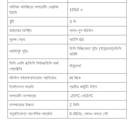
সর্বাধিক অবিচ্ছিন্ন অপারেটিং ভোল্টেজ
1050 এ
ইউসি
খুঁটি
3 পি
কাঠামোর বৈশিষ্ট্য
প্লাগ-পুশ মডিউল
সুরক্ষা গ্রেড
আইপি 65
ডিসি বিচ্ছিন্নতা সুইচ (স্ট্যান্ডার্ড)/ডিসি
আউটপুট সুইচ
সার্কিট
ডিসি এমসি 4/ডিসি ফিউজ/ডিসি সার্জ
স্ট্যান্ডার্ড
প্রোটেক্টর
মডিউল পর্যবেক্ষণ/ডায়োড প্রতিরোধ
Al চ্ছিক
ইনস্টলেশন পদ্ধতি
প্রাচীর মাউন্টিং টাইপ
অপারেটিং তাপমাত্রা
-25ºC-+55ºC
তাপমাত্রার উচ্চতা
2 কিমি
অনুমতিযোগ্য আপেক্ষিক আর্দ্রতা
0-95%, কোনও ঘনত্ব নেই