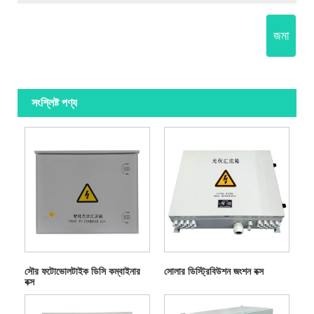
জমা
সংশ্লিষ্ট পণ্য
সৌর ফটোভোলটাইক ডিসি কম্বাইনার
সোলার ডিস্ট্রিবিউশন জংশন বক্স
বক্স