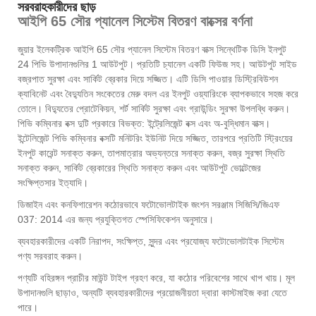
সরবরাহকারীদের ছাড়
আইপি 65 সৌর প্যানেল সিস্টেম বিতরণ বাক্সের বর্ণনা
জুয়ার ইলেকট্রিক আইপি 65 সৌর প্যানেল সিস্টেম বিতরণ বাক্স সিন্থেটিক ডিসি ইনপুট
24 পিভি উপাদানগুলির 1 আউটপুট। প্রতিটি চ্যানেল একটি ফিউজ সহ। আউটপুট সাইড
বজ্রপাত সুরক্ষা এবং সার্কিট ব্রেকার দিয়ে সজ্জিত। এটি ডিসি পাওয়ার ডিস্ট্রিবিউশন
ক্যাবিনেট এবং বৈদ্যুতিন সংকেতের মেরু বদল এর ইনপুট ওয়্যারিংকে ব্যাপকভাবে সহজ করে
তোলে। বিদ্যুতের প্রোটেকিয়ন, শর্ট সার্কিট সুরক্ষা এবং গ্রাউন্ডিং সুরক্ষা উপলব্ধি করুন।
পিভি কম্বিনার বক্স দুটি প্রকারে বিভক্ত: ইন্ট্রেলিজেন্ট বক্স এবং অ-বুদ্ধিমান বাক্স।
ইন্টেলিজেন্ট পিভি কম্বিনার বক্সটি মনিটরিং ইউনিট দিয়ে সজ্জিত, তারপরে প্রতিটি স্ট্রিংয়ের
ইনপুট কারেন্ট সনাক্ত করুন, তাপমাত্রার অভ্যন্তরে সনাক্ত করুন, বজ্র সুরক্ষা স্থিতি
সনাক্ত করুন, সার্কিট ব্রেকারের স্থিতি সনাক্ত করুন এবং আউটপুট ভোল্টেজের
সংক্ষিপ্তসার ইত্যাদি।
ডিজাইন এবং কনফিগারেশন কঠোরভাবে ফটোভোলটাইক জংশন সরঞ্জাম সিজিসি/জিএফ
037: 2014 এর জন্য প্রযুক্তিগত স্পেসিফিকেশন অনুসারে।
ব্যবহারকারীদের একটি নিরাপদ, সংক্ষিপ্ত, সুন্দর এবং প্রযোজ্য ফটোভোলটাইক সিস্টেম
পণ্য সরবরাহ করুন।
পণ্যটি বহিরঙ্গন প্রাচীর মাউন্ট টাইপ গ্রহণ করে, যা কঠোর পরিবেশের সাথে খাপ খায়। মূল
উপাদানগুলি ছাড়াও, অন্যটি ব্যবহারকারীদের প্রয়োজনীয়তা দ্বারা কাস্টমাইজ করা যেতে
পারে।