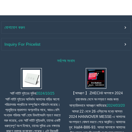
যোগাযোগ করুন
Inquiry For Pricelist
সর্বশেষ সংবাদ
【আমন্ত্রণ 】 ZHECHI আপনাকে 2024
স্মার্ট লাইট সুইচের সুবিধা
2024/10/25
স্মার্ট লাইট সুইচের আবির্ভাব আমাদের বাড়ির আলো
হ্যানোভার মেসে অংশগ্রহণ করার জন্য
পরিচালনার পদ্ধতিকে সম্পূর্ণরূপে পরিবর্তন করেছে।
আন্তরিকভাবে আমন্ত্রণ জানিয়েছে
2024/03/20
প্রযুক্তির ক্রমাগত অগ্রগতির সাথে, আরও বেশি
আমরা 22 থেকে 26 এপ্রিলের মধ্যে আসন্ন
সংখ্যক পরিবার স্মার্ট হোম ডিভাইসগুলি গ্রহণ করতে
2024 HANNOVER MESSE-এ আমাদের
শুরু করেছে, এবং স্মার্ট লাইট সুইচগুলি, তাদের একটি
অংশগ্রহণ ঘোষণা করতে পেরে আনন্দিত। আমাদের
গুরুত্বপূর্ণ অংশ হিসাবে, তাদের সুবিধা এবং দক্ষতার
বুথ: Hall4-B86-93. আমরা আপনাকে আমাদের
কারণে ব্যাপক মনোযোগ পেয়েছে। এই নিবন্ধটি