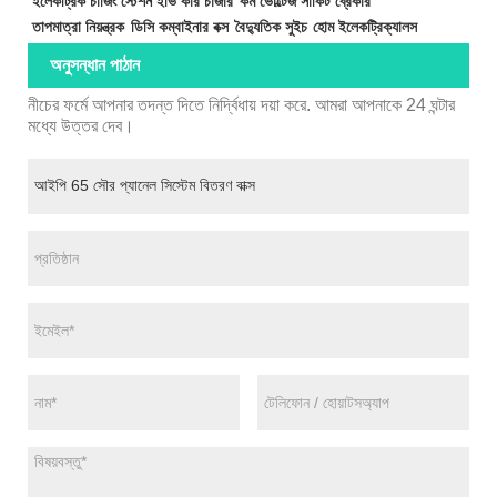
ইলেকট্রিক চার্জিং স্টেশন ইভি কার চার্জার
কম ভোল্টেজ সার্কিট ব্রেকার
তাপমাত্রা নিয়ন্ত্রক
ডিসি কম্বাইনার বক্স
বৈদ্যুতিক সুইচ
হোম ইলেকট্রিক্যালস
অনুসন্ধান পাঠান
নীচের ফর্মে আপনার তদন্ত দিতে নির্দ্বিধায় দয়া করে. আমরা আপনাকে 24 ঘন্টার
মধ্যে উত্তর দেব।