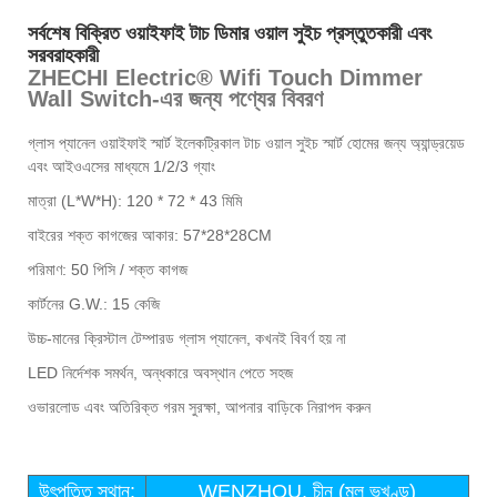
সর্বশেষ বিক্রিত ওয়াইফাই টাচ ডিমার ওয়াল সুইচ প্রস্তুতকারী এবং
সরবরাহকারী
ZHECHI Electric® Wifi Touch Dimmer
Wall Switch-এর জন্য পণ্যের বিবরণ
গ্লাস প্যানেল ওয়াইফাই স্মার্ট ইলেকট্রিকাল টাচ ওয়াল সুইচ স্মার্ট হোমের জন্য অ্যান্ড্রয়েড
এবং আইওএসের মাধ্যমে 1/2/3 গ্যাং
মাত্রা (L*W*H): 120 * 72 * 43 মিমি
বাইরের শক্ত কাগজের আকার: 57*28*28CM
পরিমাণ: 50 পিসি / শক্ত কাগজ
কার্টনের G.W.: 15 কেজি
উচ্চ-মানের ক্রিস্টাল টেম্পারড গ্লাস প্যানেল, কখনই বিবর্ণ হয় না
LED নির্দেশক সমর্থন, অন্ধকারে অবস্থান পেতে সহজ
ওভারলোড এবং অতিরিক্ত গরম সুরক্ষা, আপনার বাড়িকে নিরাপদ করুন
উৎপত্তি স্থান:
WENZHOU, চীন (মূল ভূখণ্ড)