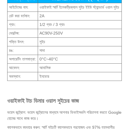
আইটেমের নাম:
ওয়াইফাই স্মার্ট ইলেকট্রিক্যাল সুইচ ইইউ স্ট্যান্ডার্ড ওয়াল সুইচ
রেট করা বর্তমান:
2A
গ্যাং:
1/2 গ্যাং / 3 গ্যাং
ভোল্টেজ:
AC90V-250V
শক্তি উৎস:
সুইচ
রঙ:
সাদা
অপারেটিং তাপমাত্রা:
0°C~40°C
আবেদন:
আবাসিক
অবস্থান:
ইনডোর
ওয়াইফাই টাচ ডিমার ওয়াল সুইচের কাজ
ভয়েস কন্ট্রোল: ভয়েস কন্ট্রোলের মাধ্যমে আপনার ডিভাইসগুলি পরিচালনা করতে Google
হোমের সাথে কাজ করে।
ব্যাপকভাবে ব্যবহার করুন: স্মার্ট সুইচটি ব্যাপকভাবে প্রযোজ্য এবং 97% গৃহস্থালীর