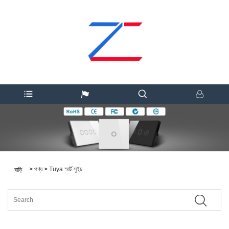
>
পণ্য
>
Tuya স্মার্ট সুইচ
বাড়ি