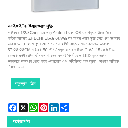
ওয়াইফাই টাচ ডিমার ওয়াল সুইচ
স্মার্ট হোম 1/2/3Gang এর জন্য Android এবং IOS এর মাধ্যমে চীনের তৈরি
সর্বশেষ বিক্রিত ZHECHI Electric®Wifi টাচ ডিমার ওয়াল সুইচ তৈরি এবং সরবরাহ
করে মাত্রা (L*W*H): 120 * 72 * 43 মিমি বাইরের শক্ত কাগজের আকার:
57*28*28CM পরিমাণ: 50 পিসি / শক্ত কাগজ কার্টনের G.W.: 15 কেজি উচ্চ-
মানের ক্রিস্টাল টেম্পার্ড গ্লাস প্যানেল, কখনই বিবর্ণ হয় না LED সূচক সমর্থন,
অন্ধকারে অবস্থান পেতে সহজ ওভারলোড এবং অতিরিক্ত গরম সুরক্ষা, আপনার বাড়িকে
নিরাপদ করুন
অনুসন্ধান পাঠান
Facebook
X
WhatsApp
Pinterest
LinkedIn
Share
পণ্যের বর্ণনা