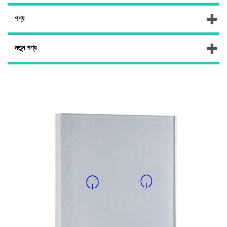
পণ্য
নতুন পণ্য