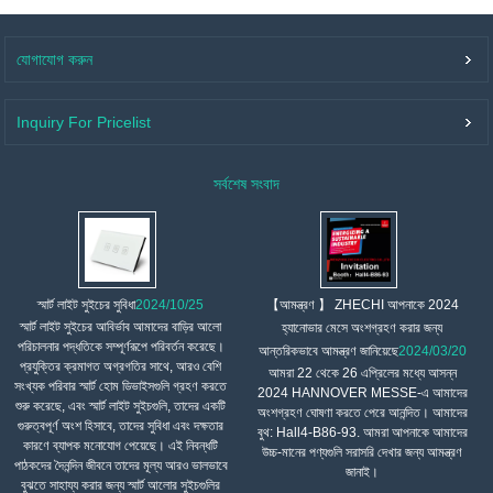
যোগাযোগ করুন
Inquiry For Pricelist
সর্বশেষ সংবাদ
【আমন্ত্রণ 】 ZHECHI আপনাকে 2024
স্মার্ট লাইট সুইচের সুবিধা
2024/10/25
স্মার্ট লাইট সুইচের আবির্ভাব আমাদের বাড়ির আলো
হ্যানোভার মেসে অংশগ্রহণ করার জন্য
পরিচালনার পদ্ধতিকে সম্পূর্ণরূপে পরিবর্তন করেছে।
আন্তরিকভাবে আমন্ত্রণ জানিয়েছে
2024/03/20
প্রযুক্তির ক্রমাগত অগ্রগতির সাথে, আরও বেশি
আমরা 22 থেকে 26 এপ্রিলের মধ্যে আসন্ন
সংখ্যক পরিবার স্মার্ট হোম ডিভাইসগুলি গ্রহণ করতে
2024 HANNOVER MESSE-এ আমাদের
শুরু করেছে, এবং স্মার্ট লাইট সুইচগুলি, তাদের একটি
অংশগ্রহণ ঘোষণা করতে পেরে আনন্দিত। আমাদের
গুরুত্বপূর্ণ অংশ হিসাবে, তাদের সুবিধা এবং দক্ষতার
বুথ: Hall4-B86-93. আমরা আপনাকে আমাদের
কারণে ব্যাপক মনোযোগ পেয়েছে। এই নিবন্ধটি
উচ্চ-মানের পণ্যগুলি সরাসরি দেখার জন্য আমন্ত্রণ
পাঠকদের দৈনন্দিন জীবনে তাদের মূল্য আরও ভালভাবে
জানাই।
বুঝতে সাহায্য করার জন্য স্মার্ট আলোর সুইচগুলির