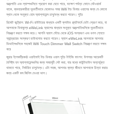
যন্ত্রপাতি এবং ল্যাম্পগুলিতে প্রয়োগ করা যেতে পারে, যতক্ষণ পর্যন্ত ফোনে নেটওয়ার্ক
থাকে, ব্যবহারকারীরা দূরবর্তীভাবে যেকোনও সময় Wifi টাচ ডিমার ওয়ালের জন্য যে কোনো
স্থান থেকে সংযুক্ত হোম অ্যাপ্লায়েন্স চালু/বন্ধ করতে পারেন। সুইচ
রিমোট কন্ট্রোল: Wi-Fi রাউটারের মাধ্যমে একটি ক্লাউড প্ল্যাটফর্মে ডেটা প্রেরণ করে, যা
আপনাকে বিনামূল্যে eWeLink অ্যাপের মাধ্যমে সংযুক্ত যন্ত্রপাতিগুলিকে দূরবর্তীভাবে
নিয়ন্ত্রণ করতে সক্ষম করে। আপনি অ্যাপ স্টোর থেকে iOS সংস্করণ এবং গুগল প্লেতে
অ্যান্ড্রয়েড সংস্করণ ডাউনলোড করতে পারেন। অ্যাপ eWeLink আপনাকে আপনার
ডিভাইসগুলিকে সহজেই Wifi Touch Dimmer Wall Switch নিয়ন্ত্রণ করতে সক্ষম
করে
জুয়ার ইলেকট্রিক® ওয়াইফাই টাচ ডিমার ওয়াল সুইচ টাইমিং ফাংশন: উপলব্ধ আরেকটি
বৈশিষ্ট্য হল অ্যাপ্লায়েন্সগুলির জন্য সময়সূচী সেট করা, যার মধ্যে কাউন্টডাউন অন্তর্ভুক্ত
থাকতে পারে, নির্ধারিত চালু/বন্ধ। এটা সহজ, আপনার ব্যস্ত জীবনে আপনাকে চিন্তা করার
জন্য একটি কম জিনিস দেওয়া ভাল।