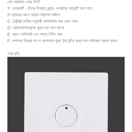
কেন আমাদের বেছে নিন?
উ: এমআরটি - চীনের বিখ্যাত ব্র্যান্ড, গুণমানের গ্যারান্টি হতে পারে
বি প্রসবের আগে কঠোর পরিদর্শন অধীনে
C. OEM চাহিদা অনুযায়ী কাস্টমাইজ করা যেতে পারে
D. প্রতিযোগিতামূলক মূল্য এবং ভাল মানের
E. দ্রুত ডেলিভারি এবং সস্তা শিপিং খরচ
F. পেশাদার বিক্রয় দল যা আপনাকে পুরো 24 ঘন্টার মধ্যে ভাল পরিষেবা প্রদান করবে
পণ্য ছবি: