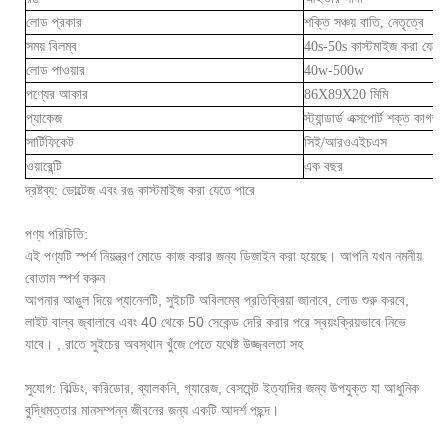
লোড প্রকার
শক্তি সঞ্চয় বাতি, নেতৃত্বে
সময় বিলম্ব
40s-50s কাস্টমাইজ করা যেতে 
লোড পাওয়ার
40w-500w
পণ্যের আকার
86X89X20 মিমি
প্যাকেজ
স্ট্যান্ডার্ড এক্সপোর্ট শক্ত কাগজ,
সার্টিফিকেট
সিই/আরওএইচএস
ওয়ারেন্টি
এক বছর
দ্রষ্টব্য: ভোল্টেজ এবং রঙ কাস্টমাইজ করা যেতে পারে
পণ্য পরিচিতি:
এই পণ্যটি স্পর্শ নিয়ন্ত্রণ মোডে কাজ করার জন্য ডিজাইন করা হয়েছে। আপনি যখন নমনীয়
বোতাম স্পর্শ করুন
আপনার আঙুল দিয়ে প্যানেলটি, সুইচটি অবিলম্বে প্রতিক্রিয়া জানাবে, লোড শুরু করবে,
লাইট বাল্ব জ্বালাবে এবং 40 থেকে 50 সেকেন্ড দেরি করার পরে স্বয়ংক্রিয়ভাবে নিভে
যাবে। , রাতে সুইচের অবস্থান খুঁজে পেতে যথেষ্ট উজ্জ্বলতা সহ
সুযোগ: বিল্ডিং, করিডোর, ব্যালকনি, গ্যারেজ, বেসমেন্ট ইত্যাদির জন্য উপযুক্ত যা আধুনিক
বুদ্ধিমত্তার মানসম্পন্ন জীবনের জন্য একটি আদর্শ পছন্দ।