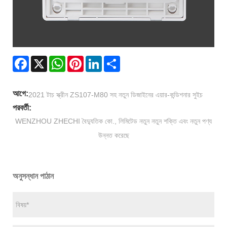
Facebook
X
WhatsApp
Pinterest
LinkedIn
Share
আগে:
2021 টাচ স্ক্রীন ZS107-M80 সহ নতুন ডিজাইনের এয়ার-কন্ডিশনার সুইচ
পরবর্তী:
WENZHOU ZHECHI বৈদ্যুতিক কো., লিমিটেড নতুন নতুন শক্তি এবং নতুন পণ্য
উন্নত করেছে
অনুসন্ধান পাঠান