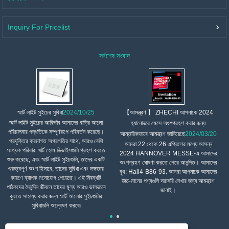
Inquiry For Pricelist
সর্বশেষ সংবাদ
【আমন্ত্রণ 】 ZHECHI আপনাকে 2024
স্মার্ট লাইট সুইচের সুবিধা
2024/10/25
স্মার্ট লাইট সুইচের আবির্ভাব আমাদের বাড়ির আলো
হ্যানোভার মেসে অংশগ্রহণ করার জন্য
পরিচালনার পদ্ধতিকে সম্পূর্ণরূপে পরিবর্তন করেছে।
আন্তরিকভাবে আমন্ত্রণ জানিয়েছে
2024/03/20
প্রযুক্তির ক্রমাগত অগ্রগতির সাথে, আরও বেশি
আমরা 22 থেকে 26 এপ্রিলের মধ্যে আসন্ন
সংখ্যক পরিবার স্মার্ট হোম ডিভাইসগুলি গ্রহণ করতে
2024 HANNOVER MESSE-এ আমাদের
শুরু করেছে, এবং স্মার্ট লাইট সুইচগুলি, তাদের একটি
অংশগ্রহণ ঘোষণা করতে পেরে আনন্দিত। আমাদের
গুরুত্বপূর্ণ অংশ হিসাবে, তাদের সুবিধা এবং দক্ষতার
বুথ: Hall4-B86-93. আমরা আপনাকে আমাদের
কারণে ব্যাপক মনোযোগ পেয়েছে। এই নিবন্ধটি
উচ্চ-মানের পণ্যগুলি সরাসরি দেখার জন্য আমন্ত্রণ
পাঠকদের দৈনন্দিন জীবনে তাদের মূল্য আরও ভালভাবে
জানাই।
বুঝতে সাহায্য করার জন্য স্মার্ট আলোর সুইচগুলির
সুবিধাগুলি অন্বেষণ করবে৷