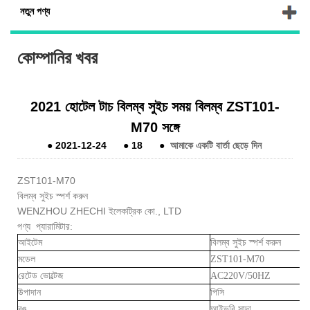
নতুন পণ্য
কোম্পানির খবর
2021 হোটেল টাচ বিলম্ব সুইচ সময় বিলম্ব ZST101-
M70 সঙ্গে
●
2021-12-24
●
18
●
আমাকে একটি বার্তা ছেড়ে দিন
ZST101-M70
বিলম্ব সুইচ স্পর্শ করুন
WENZHOU ZHECHI ইলেকট্রিক কো., LTD
পণ্য প্যারামিটার:
আইটেম
বিলম্ব সুইচ স্পর্শ করুন
মডেল
ZST101-M70
রেটেড ভোল্টেজ
AC220V/50HZ
উপাদান
পিসি
রঙ
আইভরি সাদা