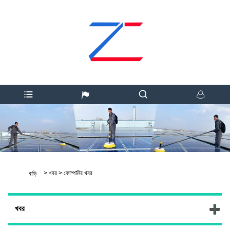
>
খবর
>
কোম্পানির খবর
বাড়ি
খবর