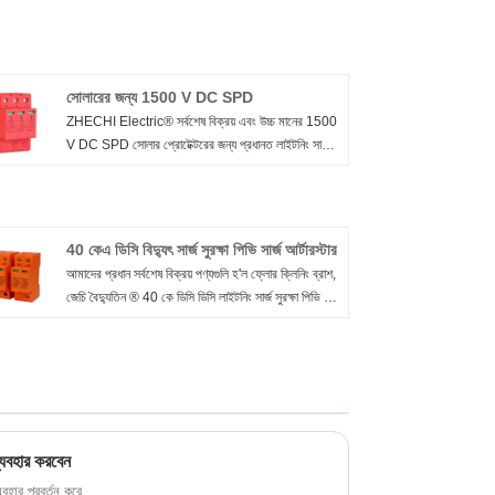
সোলারের জন্য 1500 V DC SPD
ZHECHI Electric® সর্বশেষ বিক্রয় এবং উচ্চ মানের 1500
V DC SPD সোলার প্রোটেক্টরের জন্য প্রধানত লাইটনিং সার্জ
সুরক্ষা বা অন্যান্য ক্ষণস্থায়ী ওভারভোল্টেজের হালকা ভোল্ট পাওয়ার
ডিস্ট্রিবিউশন সিস্টেম ব্যবহার করে।
40 কেএ ডিসি বিদ্যুৎ সার্জ সুরক্ষা পিভি সার্জ আর্টারস্টার
আমাদের প্রধান সর্বশেষ বিক্রয় পণ্যগুলি হ'ল ফ্লোর ক্লিনিং ব্রাশ,
জেচি বৈদ্যুতিন ® 40 কে ডিসি ডিসি লাইটনিং সার্জ সুরক্ষা পিভি সার্জ
আর্টর, এছাড়াও ব্রাশের অংশগুলি যেমন ওয়েফার, পিপি এবং নাইলন
এবং ওয়্যার ফিলামেন্টস, প্লাস্টিকের প্লেট ইত্যাদি অন্তর্ভুক্ত
রয়েছে।
ব্যবহার করবেন
যবহার প্রবর্তন করে