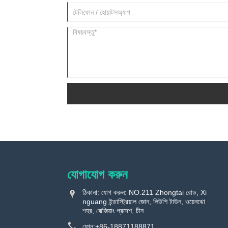
যোগাযোগ করুন
ঠিকানা: যোগ করুন: NO.211 Zhongtai রোড, Xi
nguang ইন্ডাস্ট্রিয়াল জোন, লিউশি টাউন, ওয়েনঝো
শহর, ঝেজিয়াং প্রদেশ, চীন
ফোন:
+86-18871188871