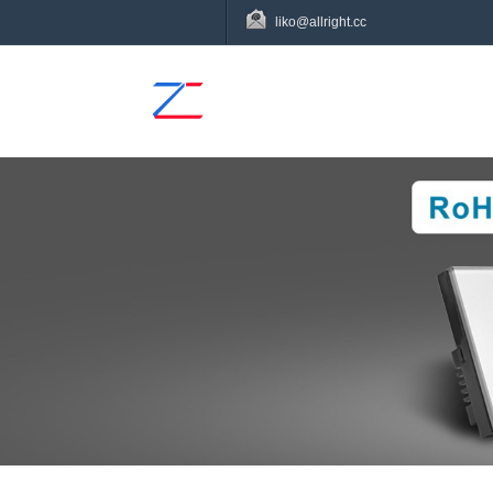
liko@allright.cc