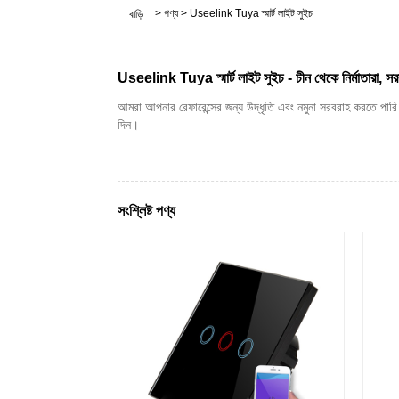
>
পণ্য
>
Useelink Tuya স্মার্ট লাইট সুইচ
বাড়ি
Useelink Tuya স্মার্ট লাইট সুইচ - চীন থেকে নির্মাতারা, সর
আমরা আপনার রেফারেন্সের জন্য উদ্ধৃতি এবং নমুনা সরবরাহ করতে পারি।
দিন।
সংশ্লিষ্ট পণ্য