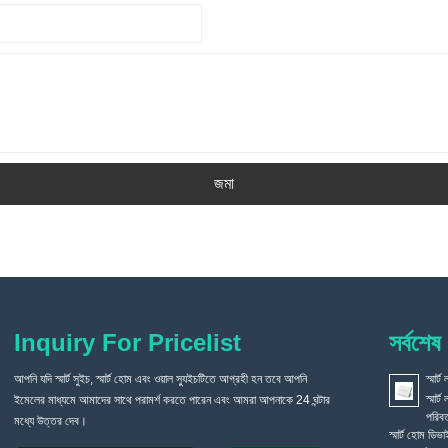
জমা
Inquiry For Pricelist
সর্বশেষ
আপনি যদি স্মার্ট সুইচ, স্মার্ট হোম এবং ওয়াল স্যুইচটিতে আগ্রহী হন তবে আপনি
যখন আমার বাড়ি সংস্কার করা হয়, কেন আমি একটি সাধারণ সুইচ ইনস্টল করিনি,
স্মার্
স্মার
ইমেলের মাধ্যমে আমাদের সাথে পরামর্শ করতে পারেন এবং আমরা আপনাকে 24 ঘন্টার
কিন্তু একটি স্মার্ট ভয়েস সুইচ বেছে নিলাম?
2021/09/03
পরিবর
প্রযুক্তি অগ্রসর হচ্ছে, সমাজ বিকাশ করছে এবং স্মার্ট হোমগুলি আরও বেশি জনপ্রিয়
মধ্যে উত্তর দেব।
স্মার্ট হোম ডি
হয়ে উঠছে। অনেক স্মার্ট হোম পণ্য আমাদের জীবন থেকে অবিচ্ছেদ্য এবং দৈনন্দিন জীবনের জন্য