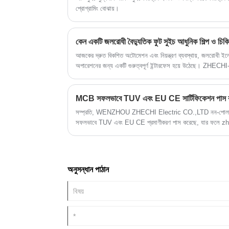
প্রোগ্রামিং বোঝায়।
কেন একটি জলরোধী বৈদ্যুতিক ফুট সুইচ আধুনিক শিল্প ও চিকি
আজকের দ্রুত বিকশিত অটোমেশন এবং নিয়ন্ত্রণ ব্যবস্থায়, জলরোধী ইলেকট্র
অপারেশনের জন্য একটি গুরুত্বপূর্ণ ইন্টারফেস হয়ে উঠেছে। ZHECHI-এ
উদ্ভাবন করছে, শিল্প, চিকিৎসা এবং উত্পাদন ক্ষেত্রে যেখানে নির্ভরযোগ
টেকসই এবং উচ্চ-কার্যক্ষমতার সুইচিং সমাধানগুলি ডিজাইন করা হয়েছে।
MCB সফলভাবে TUV এবং EU CE সার্টিফিকেশন পাস 
সম্প্রতি, WENZHOU ZHECHI Electric CO.,LTD নন-পোলারিটি ডি
সফলভাবে TUV এবং EU CE প্রমাণীকরণ পাস করেছে, যার ফলে zhe
প্রস্তুতকারক হিসেবে তার সম্পূর্ণ অ-পরিসরের জন্য আন্তর্জাতিক সার্টিফি
এবং কম ভোল্টেজ পণ্য।
অনুসন্ধান পাঠান