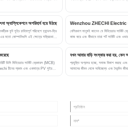
ৎসা অ্যাপ্লিকেশনে অপরিহার্য হয়ে উঠছে
Wenzhou ZHECHI Electric Co.,Ltd-
িক ফুট সুইচ চাহিদাপূর্ণ পরিবেশে হ্যান্ডস-ফ্রি
বেশিরভাগ মানুষই জানেন যে মিনিয়েচার সার্কিট ব্র
র মতো কোম্পানিগুলি এই ক্ষেত্রে সক্রিয়ভাবে
কাজ করে এবং কীভাবে তারা শর্ট সার্কিট এবং ওভারল
্যতা এবং নিরাপত্তার সাথে আপস করা যায় না এমন
জানেন না, যা আরও জানার জন্য ঠিক মৌলিক। ক্ষুদ্
করেছে
সি মিনিয়েচার সার্কিট ব্রেকারস (MCB)
প্রযুক্তি অগ্রসর হচ্ছে, সমাজ বিকাশ করছে এবং 
chi চীনের প্রথম এবং একমাত্র PV সুইচ
আমাদের জীবন থেকে অবিচ্ছেদ্য এবং দৈনন্দিন জী
কেশনের সাথে প্রত্যয়িত হয়েছে। পোলারিটি উচ্চ