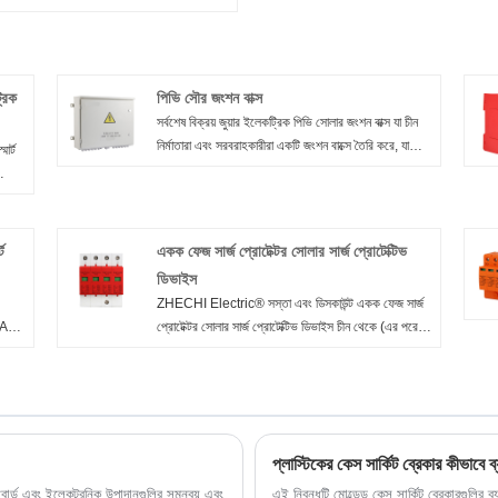
্রিক
পিভি সৌর জংশন বাক্স
সর্বশেষ বিক্রয় জুয়ার ইলেকট্রিক পিভি সোলার জংশন বাক্স যা চীন
নির্মাতারা এবং সরবরাহকারীরা একটি জংশন বাক্সে তৈরি করে, যা
ার্ট
একটি বৈদ্যুতিক ঘের যা প্রবেশের বিভিন্ন বন্দরগুলির মাধ্যমে
একাধিক তার এবং তারগুলি সুরক্ষিতভাবে একত্রিত করে। একটি
্ট
সৌর কম্বিনার বাক্স বৈদ্যুতিন সংকেতের মেরু বদল সংযোগের জন্য
ে রেট
পিভি মডিউলগুলির অসংখ্য স্ট্রিংয়ের আউটপুটকে একত্রিত করে।
ট
একক ফেজ সার্জ প্রোটেক্টর সোলার সার্জ প্রোটেক্টিভ
ল অন/
ডিভাইস
ZHECHI Electric® সস্তা এবং ডিসকাউন্ট একক ফেজ সার্জ
লক AC
প্রোটেক্টর সোলার সার্জ প্রোটেক্টিভ ডিভাইস চীন থেকে (এর পরে
্ট
SPD হিসাবে উল্লেখ করা হয়েছে) AC 50/60Hz, 380v
ে রেট
IT, TT, TN-C, TN-S, TN-C-S এবং অন্যান্য পাওয়ার
সাপ্লাই সিস্টেম পর্যন্ত রেট দেওয়া ভোল্টেজের জন্য উপযুক্ত, এটি
ল অন/
পরোক্ষ এবং প্রত্যক্ষ বজ্রপাত থেকে রক্ষা করে প্রভাব বা অন্যান্য
ট্রানজি বৈদ্যুতিক রেটিং: DC 1500V
প্লাস্টিকের কেস সার্কিট ব্রেকার কীভাবে 
ত্রণ বোর্ড এবং ইলেকট্রনিক উপাদানগুলির সমন্বয় এবং
এই নিবন্ধটি মোল্ডেড কেস সার্কিট ব্রেকারগুলির ব্