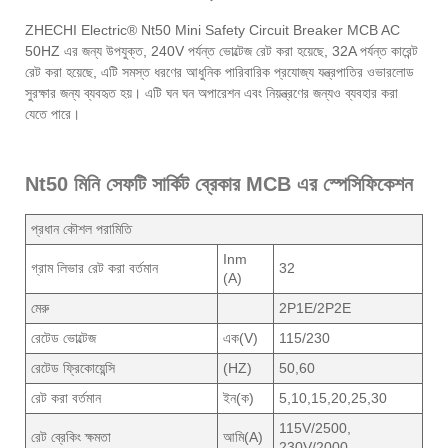
ZHECHI Electric® Nt50 Mini Safety Circuit Breaker MCB AC
50HZ এর জন্য উপযুক্ত, 240V পর্যন্ত ভোল্টেজ রেট করা হয়েছে, 32A পর্যন্ত কারেন্ট
রেট করা হয়েছে, এটি সমস্ত ধরণের আধুনিক পারিবারিক প্রযোজ্য যন্ত্রপাতির ওভারলোড
সুরক্ষার জন্য ব্যবহৃত হয়। এটি ঘন ঘন অপারেশন এবং নিয়ন্ত্রণের জন্যও ব্যবহার করা
যেতে পারে।
Nt50 মিনি সেফটি সার্কিট ব্রেকার MCB এর স্পেসিফিকেশন
প্রধান কৌশল পরামিতি
Inm
গ্রাম লিভার রেট করা বর্তমান
32
(A)
মেরু
2P1E/2P2E
রেটেড ভোল্টেজ
এক(V)
115/230
রেটেড ফ্রিকোয়েন্সি
(HZ)
50,60
রেট করা বর্তমান
ইন(ক)
5,10,15,20,25,30
115V/2500,
রেট ব্রেকিং ক্ষমতা
আমি(A)
230V/2000