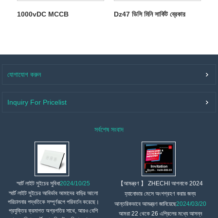
1000vDC MCCB
Dz47 ডিসি মিনি সার্কিট ব্রেকার
যোগাযোগ করুন
Inquiry For Pricelist
সর্বশেষ সংবাদ
【আমন্ত্রণ 】 ZHECHI আপনাকে 2024
স্মার্ট লাইট সুইচের সুবিধা
2024/10/25
স্মার্ট লাইট সুইচের আবির্ভাব আমাদের বাড়ির আলো
হ্যানোভার মেসে অংশগ্রহণ করার জন্য
পরিচালনার পদ্ধতিকে সম্পূর্ণরূপে পরিবর্তন করেছে।
আন্তরিকভাবে আমন্ত্রণ জানিয়েছে
2024/03/20
প্রযুক্তির ক্রমাগত অগ্রগতির সাথে, আরও বেশি
আমরা 22 থেকে 26 এপ্রিলের মধ্যে আসন্ন