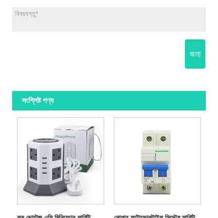
জমা
সংশ্লিষ্ট পণ্য
কম ভোল্টেজ এসি মিনিয়েচার সার্কিট
সোলার ফটোভোলটাইক সিস্টেম সার্কিট