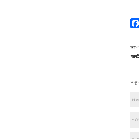
আগে
পরবর্ত
অনুসন