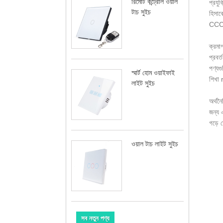
রিমোট কন্ট্রোল ওয়াল
প্রযুক
টাচ সুইচ
হিসাবে
CCCME 
ক্রমা
প্রবর্
পণ্যগ
স্মার্ট হোম ওয়াইফাই
শিখা 
লাইট সুইচ
অর্থনৈ
জন্য 
গড়ে 
ওয়াল টাচ লাইট সুইচ
সব নতুন পণ্য