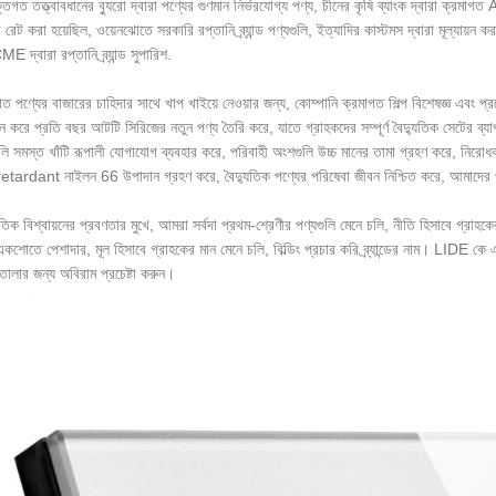
্তিগত তত্ত্বাবধানের ব্যুরো দ্বারা পণ্যের গুণমান নির্ভরযোগ্য পণ্য, চীনের কৃষি ব্যাংক দ্বারা ক্রমাগত
 রেট করা হয়েছিল, ওয়েনঝোতে সরকারি রপ্তানি ব্র্যান্ড পণ্যগুলি, ইত্যাদির কাস্টমস দ্বারা মূল্যায়ন ক
দ্বারা রপ্তানি ব্র্যান্ড সুপারিশ.
গত পণ্যের বাজারের চাহিদার সাথে খাপ খাইয়ে নেওয়ার জন্য, কোম্পানি ক্রমাগত শিল্প বিশেষজ্ঞ এবং প
তন করে প্রতি বছর আটটি সিরিজের নতুন পণ্য তৈরি করে, যাতে গ্রাহকদের সম্পূর্ণ বৈদ্যুতিক সেটের ব্যা
ুলি সমস্ত খাঁটি রূপালী যোগাযোগ ব্যবহার করে, পরিবাহী অংশগুলি উচ্চ মানের তামা গ্রহণ করে, নি
retardant নাইলন 66 উপাদান গ্রহণ করে, বৈদ্যুতিক পণ্যের পরিষেবা জীবন নিশ্চিত করে, আমাদের 
তিক বিশ্বায়নের প্রবণতার মুখে, আমরা সর্বদা প্রথম-শ্রেণীর পণ্যগুলি মেনে চলি, নীতি হিসাবে গ্রাহকের 
একশোতে পেশাদার, মূল হিসাবে গ্রাহকের মান মেনে চলি, বিল্ডিং প্রচার করি ব্র্যান্ডের নাম। LIDE কে এ
তোলার জন্য অবিরাম প্রচেষ্টা করুন।