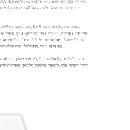
 AAA গ্রেড ক্রেডিট এন্টারপ্রাইজ, এবং ওয়েনঝোতে ব্র্যান্ড-নাম পণ্য
রা হয়েছিল গণপ্রজাতন্ত্রী চীন এ শ্রেণীর উদ্যোগের ব্যবস্থাপনা;
্রকৌশলীদের অনুরোধ করে, বিদেশী উন্নত প্রযুক্তি এবং সংস্থার
পক নির্মাণের সুবিধা প্রদান করা যায়। পণ্য এবং পরিষেবা। কোম্পানির
রোধক অংশগুলি উচ্চ শক্তির পিসি শিখা retardant নিরোধক উপাদান
পণ্যগুলিকে আরও নির্ভরযোগ্য, আরও সুরক্ষা করে।
চাহিদা সম্পূর্ণরূপে পূরণ করি, উদ্ভাবন সীমাহীন, কর্পোরেট দর্শনের
কটি বিশ্বমানের সুপরিচিত বৈদ্যুতিক যন্ত্রপাতি তৈরির উদ্যোগ হিসাবে