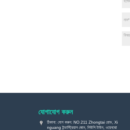
যোগাযোগ করুন
ঠিকানা: যোগ করুন: NO.211 Zhongtai রোড, Xi
nguang ইন্ডাস্ট্রিয়াল জোন, লিউশি টাউন, ওয়েনঝো