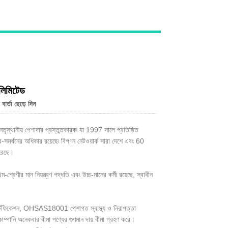
Live
লিমিটেড
ার্তা ছেড়ে দিন
েতৃস্থানীয় পেশাদার প্রস্তুতকারক৷ যা 1997 সালে প্রতিষ্ঠিত
ব-সমর্থনের অধিকার রয়েছে৷ বিপণন নেটওয়ার্ক সারা দেশে এবং 60
 করেছে।
শ্রেণীর মান নিয়ন্ত্রণ পদ্ধতি এবং উচ্চ-মানের কর্মী রয়েছে, স্বাধীন
্টিফিকেশন, OHSAS18001 পেশাগত স্বাস্থ্য ও নিরাপত্তা
পানি অনেকবার বীমা পণ্যের গুণমান দায় বীমা গ্রহণ করে।