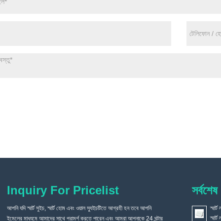
Inquiry For Pricelist
সর্বশেষ
আপনি যদি স্মার্ট সুইচ, স্মার্ট হোম এবং ওয়াল স্যুইচটিতে আগ্রহী হন তবে আপনি
যখন আমার বাড়ি সংস্কার করা হয়, কেন আমি একটি সাধারণ সুইচ ইনস্টল করিনি,
স্মার্
স্মার
ইমেলের মাধ্যমে আমাদের সাথে পরামর্শ করতে পারেন এবং আমরা আপনাকে 24 ঘন্টার
কিন্তু একটি স্মার্ট ভয়েস সুইচ বেছে নিলাম?
2021/09/03