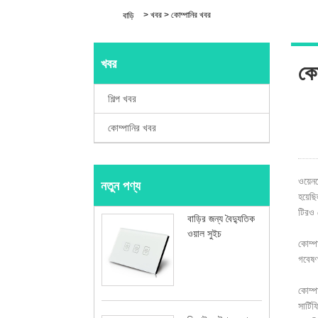
>
খবর
>
কোম্পানির খবর
বাড়ি
খবর
কো
শিল্প খবর
কোম্পানির খবর
ওয়েন
নতুন পণ্য
হয়েছ
টিরও 
বাড়ির জন্য বৈদ্যুতিক
ওয়াল সুইচ
কোম্পা
গবেষণা
কোম্প
সার্ট