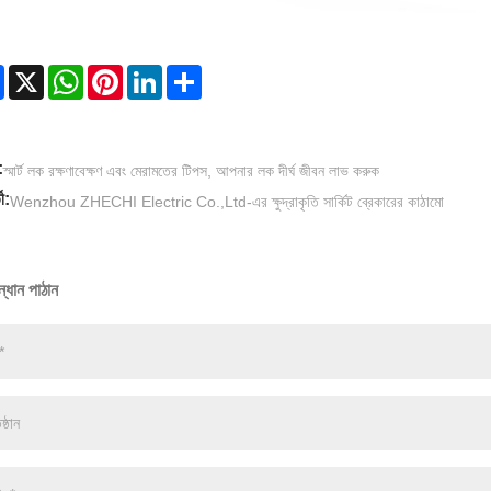
Facebook
X
WhatsApp
Pinterest
LinkedIn
Share
:
স্মার্ট লক রক্ষণাবেক্ষণ এবং মেরামতের টিপস, আপনার লক দীর্ঘ জীবন লাভ করুক
ী:
Wenzhou ZHECHI Electric Co.,Ltd-এর ক্ষুদ্রাকৃতি সার্কিট ব্রেকারের কাঠামো
্ধান পাঠান