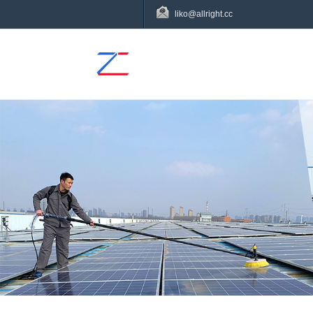
liko@allright.cc