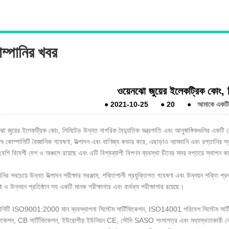
ম্পানির খবর
ওয়েনঝো জুয়ের ইলেকট্রিক কোং, 
●
2021-10-25
●
20
●
আমাকে একটি ব
ঝো জুয়ের ইলেকট্রিক কোং, লিমিটেড উন্নত নাগরিক বৈদ্যুতিক যন্ত্রপাতি এবং আনুষাঙ্গিকগুলির একটি ন
িল৷ কোম্পানিটি বৈজ্ঞানিক গবেষণা, উত্পাদন এবং বাণিজ্য কভার করে, এছাড়াও আমদানি এবং রপ্তানির স্
বেশি বিদেশী দেশ ও অঞ্চলে রয়েছে এবং এটি বিশ্বব্যাপী বিপণন ব্যবস্থা চীনের সদর দপ্তরে স্থাপন
নির সবচেয়ে উন্নত উত্পাদন পরীক্ষার সরঞ্জাম, শক্তিশালী প্রযুক্তিগত গবেষণা এবং উন্নয়ন শক্তি প্রথম-
 ও উন্নয়ন প্রতিষ্ঠান সহ একটি মানক পরীক্ষাগার এবং বার্ধক্য পরীক্ষাগার রয়েছে।
ানিটি ISO9001:2000 মান ব্যবস্থাপনা সিস্টেম সার্টিফিকেশন, ISO14001 পরিবেশ সিস্টেম সার
িফিকেশন, CB সার্টিফিকেশন, ইউরোপীয় ইউনিয়ন CE, সৌদি SASO শংসাপত্র এবং মধ্যস্থতাকারী কোম্