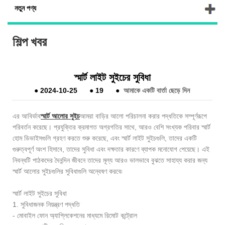
নতুন পণ্য
শিল্প খবর
স্মার্ট লাইট সুইচের সুবিধা
●
2024-10-25
●
19
●
আমাকে একটি বার্তা ছেড়ে দিন
এর আবির্ভাব
স্মার্ট আলোর সুইচ
আমরা বাড়ির আলো পরিচালনা করার পদ্ধতিকে সম্পূর্ণরূপে
পরিবর্তন করেছে। প্রযুক্তির ক্রমাগত অগ্রগতির সাথে, আরও বেশি সংখ্যক পরিবার স্মার্ট
হোম ডিভাইসগুলি গ্রহণ করতে শুরু করেছে, এবং স্মার্ট লাইট সুইচগুলি, তাদের একটি
গুরুত্বপূর্ণ অংশ হিসাবে, তাদের সুবিধা এবং দক্ষতার কারণে ব্যাপক মনোযোগ পেয়েছে। এই
নিবন্ধটি পাঠকদের দৈনন্দিন জীবনে তাদের মূল্য আরও ভালভাবে বুঝতে সাহায্য করার জন্য
স্মার্ট আলোর সুইচগুলির সুবিধাগুলি অন্বেষণ করবে৷
স্মার্ট লাইট সুইচের সুবিধা
1. সুবিধাজনক নিয়ন্ত্রণ পদ্ধতি
- মোবাইল ফোন অ্যাপ্লিকেশনের মাধ্যমে রিমোট কন্ট্রোল