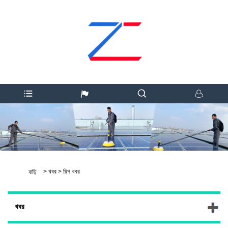
>
খবর
>
শিল্প খবর
বাড়ি
খবর