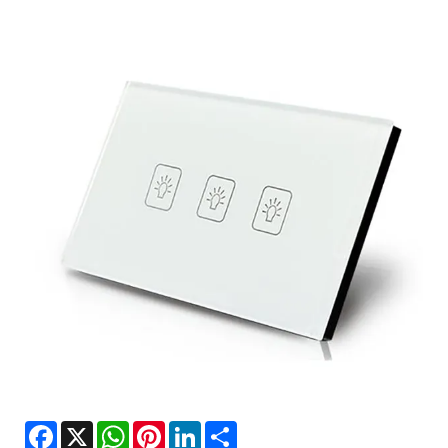
Facebook
X
WhatsApp
Pinterest
LinkedIn
Share