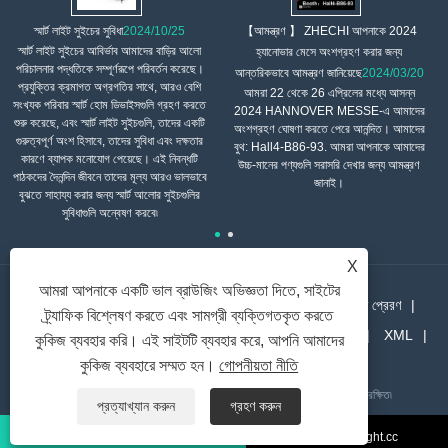
【আমন্ত্রণ 】 ZHECHI আপনাকে 2024
স্মার্ট লাইট সুইচের সুবিধা
2024/10/25
স্মার্ট লাইট সুইচের আবির্ভাব আমাদের বাড়ির আলো
হ্যানোভার মেসে অংশগ্রহণ করার জন্য
পরিচালনার পদ্ধতিকে সম্পূর্ণরূপে পরিবর্তন করেছে।
আন্তরিকভাবে আমন্ত্রণ জানিয়েছে
2024/03/20
প্রযুক্তির ক্রমাগত অগ্রগতির সাথে, আরও বেশি
আমরা 22 থেকে 26 এপ্রিলের মধ্যে আসন্ন
সংখ্যক পরিবার স্মার্ট হোম ডিভাইসগুলি গ্রহণ করতে
2024 HANNOVER MESSE-এ আমাদের
শুরু করেছে, এবং স্মার্ট লাইট সুইচগুলি, তাদের একটি
অংশগ্রহণ ঘোষণা করতে পেরে আনন্দিত। আমাদের
গুরুত্বপূর্ণ অংশ হিসাবে, তাদের সুবিধা এবং দক্ষতার
বুথ: Hall4-B86-93. আমরা আপনাকে আমাদের
কারণে ব্যাপক মনোযোগ পেয়েছে। এই নিবন্ধটি
উচ্চ-মানের পণ্যগুলি সরাসরি দেখার জন্য আমন্ত্রণ
পাঠকদের দৈনন্দিন জীবনে তাদের মূল্য আরও ভালভাবে
জানাই।
বুঝতে সাহায্য করার জন্য স্মার্ট আলোর সুইচগুলির
সুবিধাগুলি অন্বেষণ করবে৷
X
আমরা আপনাকে একটি ভাল ব্রাউজিং অভিজ্ঞতা দিতে, সাইটের
বাড়ি
আমাদের সম্পর্কে
পণ্য
খবর
ডাউনলোড
তদন্ত প্রেরণ
ট্র্যাফিক বিশ্লেষণ করতে এবং সামগ্রী ব্যক্তিগতকৃত করতে
আমাদের সাথে যোগাযোগ করুন
লিঙ্ক
Sitemap
RSS
XML
কুকিজ ব্যবহার করি। এই সাইটটি ব্যবহার করে, আপনি আমাদের
Privacy Policy
কুকিজ ব্যবহারে সম্মত হন।
গোপনীয়তা নীতি
কপিরাইট © 2021 Wenzhou Zhechi Electric Co., Ltd. সর্বস্বত্ব সংরক্ষিত৷
প্রত্যাখ্যান করুন
গ্রহণ করুন
liko@allright.cc