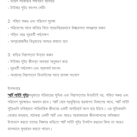
- ভয়েস সহকারীর সমন্বিত ব্যবহার
- টাইমার সুইচ ফাংশন সেটিং
2. শক্তি সঞ্চয় এবং পরিবেশ সুরক্ষা
- পরিবেশের সাথে মানিয়ে নিতে স্বয়ংক্রিয়ভাবে উজ্জ্বলতা সামঞ্জস্য করুন
- শক্তি খরচ দূরবর্তী পর্যবেক্ষণ
- অপ্রয়োজনীয় বিদ্যুতের অপচয় কমাতে হবে
3. বাড়ির নিরাপত্তা উন্নত করুন
- টাইমার সুইচ জীবন্ত অবস্থা অনুকরণ করে
- দূরবর্তী পর্যবেক্ষণ এবং অ্যালার্ম ফাংশন
- অন্যান্য নিরাপত্তা ডিভাইসের সাথে হালকা সংযোগ
উপসংহার
স্মার্ট লাইট সুইচ
শুধুমাত্র পরিবারের সুবিধা এবং নিরাপত্তার উন্নতিই নয়, শক্তি সঞ্চয় এবং
পরিবেশ সুরক্ষায়ও অবদান রাখে। স্মার্ট হোম প্রযুক্তির ক্রমাগত বিকাশের সাথে, স্মার্ট লাইট
সুইচগুলি ভবিষ্যতে পারিবারিক জীবনের একটি অপরিহার্য অংশ হয়ে উঠবে। এর সুবিধাগুলি
বোঝার মাধ্যমে, পাঠকরা একটি স্মার্ট এবং আরও আরামদায়ক জীবনযাপনের অভিজ্ঞতা
উপভোগ করতে তাদের নিজস্ব বাড়িতে স্মার্ট লাইট সুইচ ইনস্টল করবেন কিনা তা আরও
ভালভাবে মূল্যায়ন করতে পারেন।