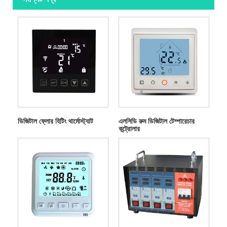
ডিজিটাল ফ্লোর হিটিং থার্মোস্ট্যাট
এলসিডি রুম ডিজিটাল টেম্পারেচার
কন্ট্রোলার