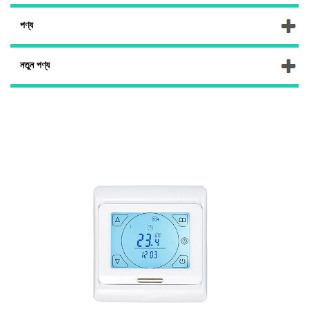
পণ্য
নতুন পণ্য