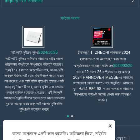
Inquiry For Pricelist
সর্বশেষ সংবাদ
【আমন্ত্রণ 】 ZHECHI আপনাকে 2024
স্মার্ট লাইট সুইচের সুবিধা
2024/10/25
স্মার্ট লাইট সুইচের আবির্ভাব আমাদের বাড়ির আলো
হ্যানোভার মেসে অংশগ্রহণ করার জন্য
পরিচালনার পদ্ধতিকে সম্পূর্ণরূপে পরিবর্তন করেছে।
আন্তরিকভাবে আমন্ত্রণ জানিয়েছে
2024/03/20
প্রযুক্তির ক্রমাগত অগ্রগতির সাথে, আরও বেশি
আমরা 22 থেকে 26 এপ্রিলের মধ্যে আসন্ন
সংখ্যক পরিবার স্মার্ট হোম ডিভাইসগুলি গ্রহণ করতে
2024 HANNOVER MESSE-এ আমাদের
শুরু করেছে, এবং স্মার্ট লাইট সুইচগুলি, তাদের একটি
অংশগ্রহণ ঘোষণা করতে পেরে আনন্দিত। আমাদের
গুরুত্বপূর্ণ অংশ হিসাবে, তাদের সুবিধা এবং দক্ষতার
বুথ: Hall4-B86-93. আমরা আপনাকে আমাদের
কারণে ব্যাপক মনোযোগ পেয়েছে। এই নিবন্ধটি
উচ্চ-মানের পণ্যগুলি সরাসরি দেখার জন্য আমন্ত্রণ
পাঠকদের দৈনন্দিন জীবনে তাদের মূল্য আরও ভালভাবে
জানাই।
বুঝতে সাহায্য করার জন্য স্মার্ট আলোর সুইচগুলির
সুবিধাগুলি অন্বেষণ করবে৷
X
আমরা আপনাকে একটি ভাল ব্রাউজিং অভিজ্ঞতা দিতে, সাইটের
বাড়ি
আমাদের সম্পর্কে
পণ্য
খবর
ডাউনলোড
তদন্ত প্রেরণ