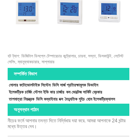
হট ট্যাগ: ডিজিটাল ডিসপ্লে টেম্পারেচার কন্ট্রোলার, চায়না, সস্তা, ডিসকাউন্ট, লেটেস্ট
সেলিং, ম্যানুফ্যাকচারার, সাপ্লায়ার
সম্পর্কিত বিভাগ
সোলার ফটোভোলটাইক সিস্টেম
ডিসি সার্জ প্রতিরক্ষামূলক ডিভাইস
ইলেকট্রিক চার্জিং স্টেশন ইভি কার চার্জার
কম ভোল্টেজ সার্কিট ব্রেকার
তাপমাত্রা নিয়ন্ত্রক
ডিসি কম্বাইনার বক্স
বৈদ্যুতিক সুইচ
হোম ইলেকট্রিক্যালস
অনুসন্ধান পাঠান
নীচের ফর্মে আপনার তদন্ত দিতে নির্দ্বিধায় দয়া করে. আমরা আপনাকে 24 ঘন্টার
মধ্যে উত্তর দেব।