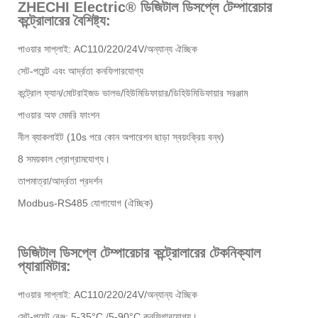
ZHECHI Electric® ডিজিটাল ডিসপ্লে টেম্পারেচার
কন্ট্রোলারের বৈশিষ্ট্য:
পাওয়ার সাপ্লাই: AC110/220/24V/অন্যান্য ঐচ্ছিক
সেট-পয়েন্ট এবং আর্দ্রতা কনফিগারযোগ্য
কন্ট্রোল ফ্যান/মোটরাইজড ভালভ/হিউমিডিফায়ার/ডিহিউমিডিফায়ার সরঞ্জাম
পাওয়ার অফ মেমরি ফাংশন
নীল ব্যাকলাইট (10s পরে কোন অপারেশন ছাড়া স্বয়ংক্রিয় বন্ধ)
8 সময়কাল প্রোগ্রামযোগ্য।
তাপমাত্রা/আর্দ্রতা প্রদর্শন
Modbus-RS485 যোগাযোগ (ঐচ্ছিক)
ডিজিটাল ডিসপ্লে টেম্পারেচার কন্ট্রোলারের টেকনিক্যাল
প্যারামিটার:
পাওয়ার সাপ্লাই: AC110/220/24V/অন্যান্য ঐচ্ছিক
সেট-পয়েন্ট রেঞ্জ: 5-35°C /5-90°C কনফিগারযোগ্য।