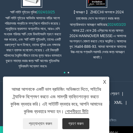
【আমন্ত্রণ 】 ZHECHI আপনাকে 2024
স্মার্ট লাইট সুইচের সুবিধা
2024/10/25
স্মার্ট লাইট সুইচের আবির্ভাব আমাদের বাড়ির আলো
হ্যানোভার মেসে অংশগ্রহণ করার জন্য
পরিচালনার পদ্ধতিকে সম্পূর্ণরূপে পরিবর্তন করেছে।
আন্তরিকভাবে আমন্ত্রণ জানিয়েছে
2024/03/20
প্রযুক্তির ক্রমাগত অগ্রগতির সাথে, আরও বেশি
আমরা 22 থেকে 26 এপ্রিলের মধ্যে আসন্ন
সংখ্যক পরিবার স্মার্ট হোম ডিভাইসগুলি গ্রহণ করতে
2024 HANNOVER MESSE-এ আমাদের
শুরু করেছে, এবং স্মার্ট লাইট সুইচগুলি, তাদের একটি
অংশগ্রহণ ঘোষণা করতে পেরে আনন্দিত। আমাদের
গুরুত্বপূর্ণ অংশ হিসাবে, তাদের সুবিধা এবং দক্ষতার
বুথ: Hall4-B86-93. আমরা আপনাকে আমাদের
কারণে ব্যাপক মনোযোগ পেয়েছে। এই নিবন্ধটি
উচ্চ-মানের পণ্যগুলি সরাসরি দেখার জন্য আমন্ত্রণ
পাঠকদের দৈনন্দিন জীবনে তাদের মূল্য আরও ভালভাবে
জানাই।
বুঝতে সাহায্য করার জন্য স্মার্ট আলোর সুইচগুলির
সুবিধাগুলি অন্বেষণ করবে৷
X
আমরা আপনাকে একটি ভাল ব্রাউজিং অভিজ্ঞতা দিতে, সাইটের
বাড়ি
আমাদের সম্পর্কে
পণ্য
খবর
ডাউনলোড
তদন্ত প্রেরণ
ট্র্যাফিক বিশ্লেষণ করতে এবং সামগ্রী ব্যক্তিগতকৃত করতে
আমাদের সাথে যোগাযোগ করুন
লিঙ্ক
Sitemap
RSS
XML
কুকিজ ব্যবহার করি। এই সাইটটি ব্যবহার করে, আপনি আমাদের
Privacy Policy
কুকিজ ব্যবহারে সম্মত হন।
গোপনীয়তা নীতি
কপিরাইট © 2021 Wenzhou Zhechi Electric Co., Ltd. সর্বস্বত্ব সংরক্ষিত৷
প্রত্যাখ্যান করুন
গ্রহণ করুন
liko@allright.cc