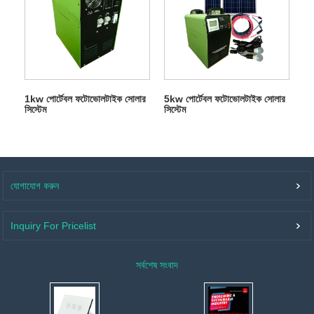
1kw পোর্টেবল ফটোভোলটাইক সোলার
5kw পোর্টেবল ফটোভোলটাইক সোলার
সিস্টেম
সিস্টেম
যোগাযোগ করুন
Inquiry For Pricelist
সর্বশেষ সংবাদ