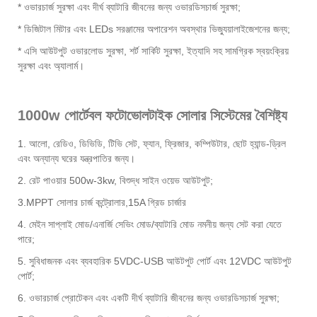
* ওভারচার্জ সুরক্ষা এবং দীর্ঘ ব্যাটারি জীবনের জন্য ওভারডিসচার্জ সুরক্ষা;
* ডিজিটাল মিটার এবং LEDs সরঞ্জামের অপারেশন অবস্থার ভিজ্যুয়ালাইজেশনের জন্য;
* এসি আউটপুট ওভারলোড সুরক্ষা, শর্ট সার্কিট সুরক্ষা, ইত্যাদি সহ সামগ্রিক স্বয়ংক্রিয়
সুরক্ষা এবং অ্যালার্ম।
1000w পোর্টেবল ফটোভোলটাইক সোলার সিস্টেমের বৈশিষ্ট্য
1. আলো, রেডিও, ডিভিডি, টিভি সেট, ফ্যান, ফ্রিজার, কম্পিউটার, ছোট হ্যান্ড-ড্রিল
এবং অন্যান্য ঘরের যন্ত্রপাতির জন্য।
2. রেট পাওয়ার 500w-3kw, বিশুদ্ধ সাইন ওয়েভ আউটপুট;
3.MPPT সোলার চার্জ কন্ট্রোলার,15A গ্রিড চার্জার
4. মেইন সাপ্লাই মোড/এনার্জি সেভিং মোড/ব্যাটারি মোড নমনীয় জন্য সেট করা যেতে
পারে;
5. সুবিধাজনক এবং ব্যবহারিক 5VDC-USB আউটপুট পোর্ট এবং 12VDC আউটপুট
পোর্ট;
6. ওভারচার্জ প্রোটেকন এবং একটি দীর্ঘ ব্যাটারি জীবনের জন্য ওভারডিসচার্জ সুরক্ষা;