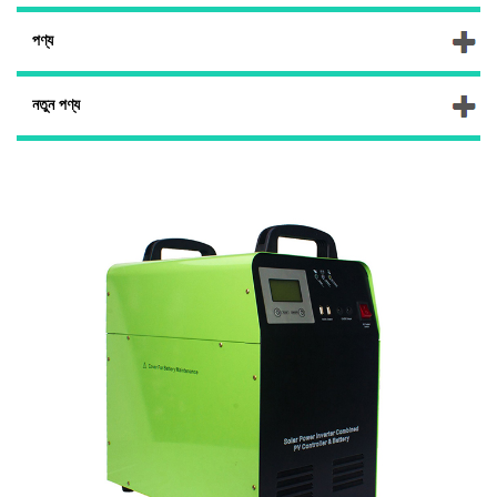
পণ্য
নতুন পণ্য