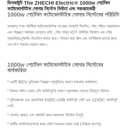
ডিসকাউন্ট The ZHECHI Electric® 1000w পোর্টেবল
ফটোভোলটাইক সোলার সিস্টেম নির্মাতা এবং সরবরাহকারী
1000w পোর্টেবল ফটোভোলটাইক সোলার সিস্টেমের পরিচিতি
আমাদের পণ্য পরিসীমা ফটোভোলটাইক পাওয়ার সাপ্লাই সিস্টেম, সৌর শক্তি সঞ্চয়স্থান
এবং নিয়ন্ত্রণ সমন্বিত রাস্তার বাতি, সৌর শক্তি IOT মনিটরিং সিস্টেম এবং সৌর
স্বয়ংক্রিয় ট্র্যাকিং ডিভাইস কভার করে। বিতরণ করা শিল্প এবং বাণিজ্যিক ছাদের জন্য
এক-স্টপ সমাধান প্রদান করুন।
1000w পোর্টেবল ফটোভোলটাইক সোলার সিস্টেমের
কার্যকারিতা
* একটি MCU বুদ্ধিমান নিয়ন্ত্রণ প্রযুক্তির কারণে চমৎকার কর্মক্ষমতা;
* বিশুদ্ধ সাইন ওয়েভ এসি আউটপুটের কারণে প্রযোজ্য লোডের বিস্তৃত পরিসর;
* সুবিধাজনক এবং ব্যবহারিক 5VDC-USB আউটপুট পোর্ট এবং 12VDC আউটপুট
পোর্ট;
* সোলার অ্যারে এবং ব্যাটারি কমন-অ্যানোড সিস্টেম ইনপুট;
* নমনীয় কনফিগারেশনের জন্য মেইন সরবরাহ দ্বারা চার্জ (ঐচ্ছিক ফাংশন)